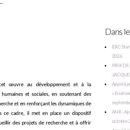
Dans le
ERC Start
2026
PRIX DE
JACQUES 
Appel à 
rcet œuvre au développement et à la
« Environ
s humaines et sociales, en soutenant des
septemb
herche et en renforçant les dynamiques de
ANR - App
 ce cadre, il met en place un dispositif
octobre 
llir des projets de recherche et à offrir