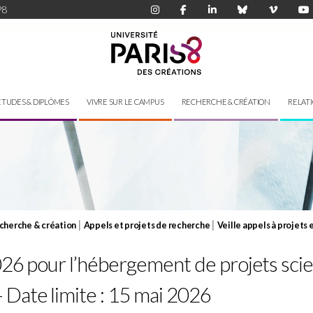
P8
ÉTUDES & DIPLÔMES
VIVRE SUR LE CAMPUS
RECHERCHE & CRÉATION
RELAT
|
|
cherche & création
Appels et projets de recherche
Veille appels à projets 
6 pour l’hébergement de projets scient
Date limite : 15 mai 2026