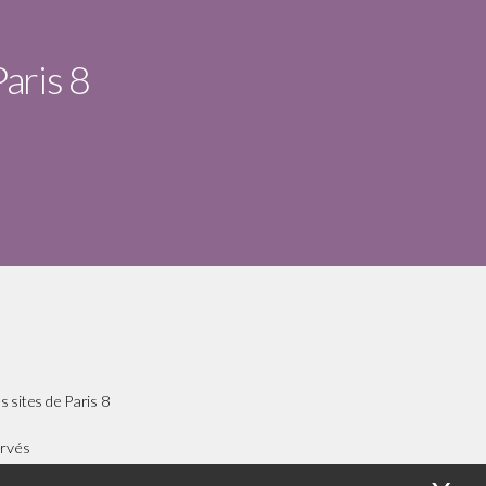
Paris 8
s sites de Paris 8
ervés