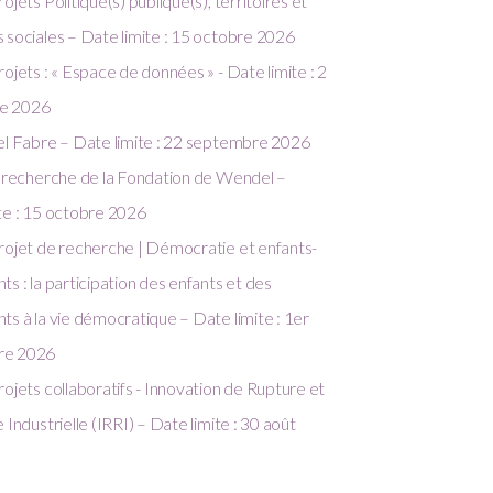
ojets Politique(s) publique(s), territoires et
 sociales – Date limite : 15 octobre 2026
rojets : « Espace de données » - Date limite : 2
e 2026
el Fabre – Date limite : 22 septembre 2026
a recherche de la Fondation de Wendel –
te : 15 octobre 2026
rojet de recherche | Démocratie et enfants-
ts : la participation des enfants et des
ts à la vie démocratique – Date limite : 1er
re 2026
rojets collaboratifs - Innovation de Rupture et
 Industrielle (IRRI) – Date limite : 30 août