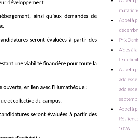
Appel à pr
 leur développement.
mutations
hébergement
, ainsi qu’aux
demandes de
Appel à p
s.
décembr
Prix Dani
 candidatures seront évaluées à partir des
Aides à l
Date limi
stant une viabilité financière pour toute la
Appel à p
adolescen
e ouverte, en lien avec l’Humathèque ;
adolescen
septemb
fique et collective du campus.
Appel à p
candidatures seront évaluées à partir des
Résilience
2026