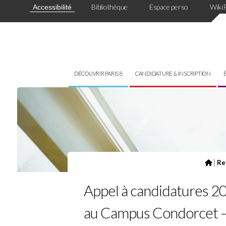
Panneau de gestion des cookies
Bibliothèque
Espace perso
Wiki
Accessibilité
DÉCOUVRIR PARIS 8
CANDIDATURE & INSCRIPTION
|
Re
Appel à candidatures 202
au Campus Condorcet – 