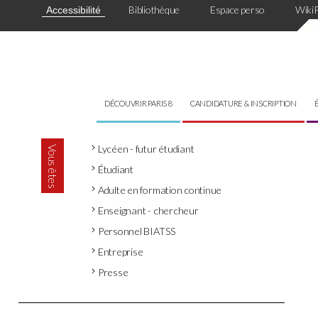
Panneau de gestion des cookies
Bibliothèque
Espace perso
Wiki
Accessibilité
DÉCOUVRIR PARIS 8
CANDIDATURE & INSCRIPTION
Lycéen - futur étudiant
Vous êtes
Étudiant
Adulte en formation continue
Enseignant - chercheur
Personnel BIATSS
Entreprise
Presse