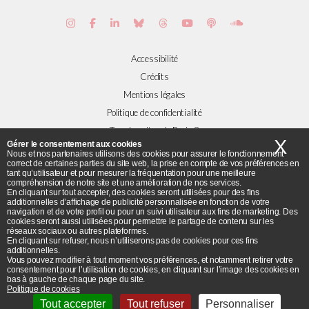
Accessibilité
Crédits
Mentions légales
Politique de confidentialité
Tous les sites de Paris 8
X
Ma
Gérer le consentement aux cookies
Nous et nos partenaires utilisons des cookies pour assurer le fonctionnement
correct de certaines parties du site web, la prise en compte de vos préférences en
Plans et accès
tant qu’utilisateur et pour mesurer la fréquentation pour une meilleure
compréhension de notre site et une amélioration de nos services.
Flux RSS
En cliquant sur tout accepter, des cookies seront utilisées pour des fins
© Université Paris 8 ©2019 - Tous droits réservés
additionnelles d’affichage de publicité personnalisée en fonction de votre
navigation et de votre profil ou pour un suivi utilisateur aux fins de marketing. Des
cookies seront aussi utilisées pour permettre le partage de contenu sur les
réseaux sociaux ou autres plateformes.
Université Paris 8 - 2 rue de la Liberté - 93526 Saint-Denis cedex / Tel :
En cliquant sur refuser, nous n’utiliserons pas de cookies pour ces fins
additionnelles.
+33(0)1 49 40 67 89 Fax : +33(0) 1 48 21 04 46
Vous pouvez modifier à tout moment vos préférences, et notamment retirer votre
consentement pour l’utilisation de cookies, en cliquant sur l’image des cookies en
bas à gauche de chaque page du site.
Politique de cookies
Tout accepter
Tout refuser
Personnaliser