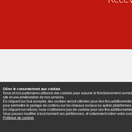
Accessibilité
Gérer le consentement aux cookies
Nous et nos partenaires utilisons des cookies pour assurer le fonctionnement correct
site et une amélioration de nos services.
Plan
En cliquant sur tout accepter, des cookies seront utilisées pour des fins additionnelle
pour permettre le partage de contenu sur les réseaux sociaux ou autres plateformes.
En cliquant sur refuser, nous n’utiliserons pas de cookies pour ces fins additionnelles
Université Paris 8 - 2 ru
Vous pouvez modifier à tout moment vos préférences, et notamment retirer votre cons
Politique de cookies