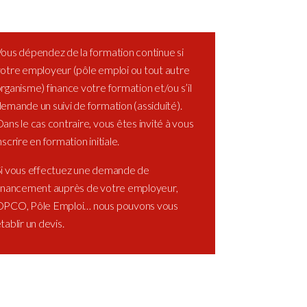
ous dépendez de la formation continue si
otre employeur (pôle emploi ou tout autre
rganisme) finance votre formation et/ou s’il
emande un suivi de formation (assiduité).
ans le cas contraire, vous êtes invité à vous
nscrire en formation initiale.
i vous effectuez une demande de
inancement auprès de votre employeur,
PCO, Pôle Emploi… nous pouvons vous
tablir un devis.