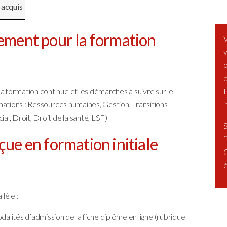
 acquis
ement pour la formation
V
v
o
d
D
a formation continue et les démarches à suivre sur le
i
ations : Ressources humaines, Gestion, Transitions
al, Droit, Droit de la santé, LSF)
S
f
ue en formation initiale
O
é
lèle :
dalités d’admission de la fiche diplôme en ligne (rubrique