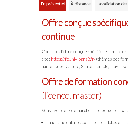
En présentiel
À distance
La validation des
Offre conçue spécifiqu
continue
Consultez l’offre conçue spécifiquement pour l
site :
https://fc.univ-paris8.fr/
(thèmes des form
numériques, Culture, Santé mentale, Travail soci
Offre de formation conç
(
licence
,
master
)
Vous avez deux démarches à effectuer en paral
une candidature : consultez les dates et mo