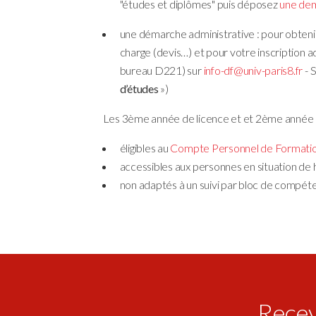
"études et diplômes" puis déposez
une de
une démarche administrative : pour obten
charge (devis…) et pour votre inscription a
bureau D221) sur
info-df@univ-paris8.fr
- S
d’études
»)
Les 3ème année de licence et et 2ème année 
éligibles au
Compte Personnel de Formati
accessibles aux personnes en situation de 
non adaptés à un suivi par bloc de compét
Receve