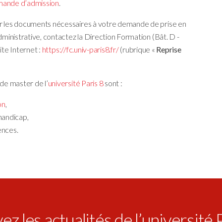
mande d’admission
.
ir les documents nécessaires à votre demande de prise en
dministrative, contactez la Direction Formation (Bât. D -
ite Internet :
https://fc.univ-paris8.fr/
(rubrique «
Reprise
de master de l’
université Paris 8
sont :
on
,
handicap,
ences.
z les actualités de l’université 