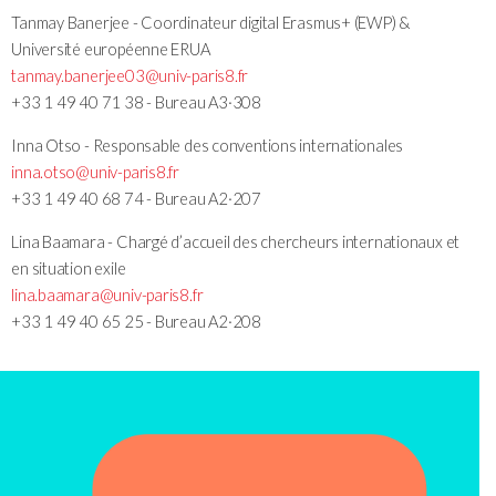
Tanmay Banerjee - Coordinateur digital Erasmus+ (EWP) &
Université européenne ERUA
tanmay.banerjee03@univ-paris8.fr
+33 1 49 40 71 38 - Bureau A3·308
Inna Otso - Responsable des conventions internationales
inna.otso@univ-paris8.fr
+33 1 49 40 68 74 - Bureau A2·207
Lina Baamara - Chargé d’accueil des chercheurs internationaux et
en situation exile
lina.baamara@univ-paris8.fr
+33 1 49 40 65 25 - Bureau A2·208