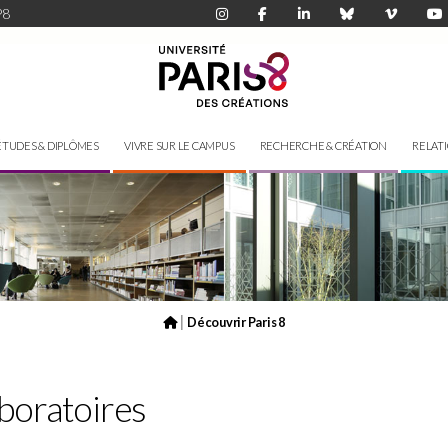
P8
ÉTUDES & DIPLÔMES
VIVRE SUR LE CAMPUS
RECHERCHE & CRÉATION
RELAT
|
Découvrir Paris 8
aboratoires