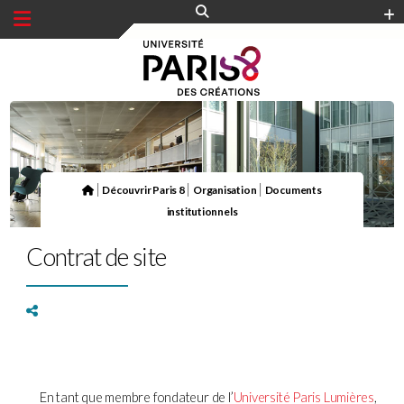
Panneau de gestion des cookies
|
|
|
Découvrir Paris 8
Organisation
Documents
institutionnels
Contrat de site
En tant que membre fondateur de l’
Université Paris Lumières
,