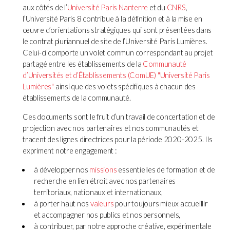
aux côtés de l’
Université Paris Nanterre
et du
CNRS
,
l’Université Paris 8 contribue à la définition et à la mise en
œuvre d’orientations stratégiques qui sont présentées dans
le contrat pluriannuel de site de l’Université Paris Lumières.
Celui-ci comporte un volet commun correspondant au projet
partagé entre les établissements de la
Communauté
d’Universités et d’Établissements (ComUE) "Université Paris
Lumières"
ainsi que des volets spécifiques à chacun des
établissements de la communauté.
Ces documents sont le fruit d’un travail de concertation et de
projection avec nos partenaires et nos communautés et
tracent des lignes directrices pour la période 2020-2025. Ils
expriment notre engagement :
à développer nos
missions
essentielles de formation et de
recherche en lien étroit avec nos partenaires
territoriaux, nationaux et internationaux,
à porter haut nos
valeurs
pour toujours mieux accueillir
et accompagner nos publics et nos personnels,
à contribuer, par notre approche créative, expérimentale