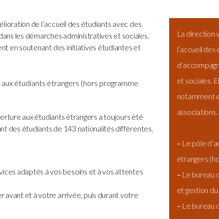
lioration de l’accueil des étudiants avec des
La direction 
ans les démarches administratives et sociales.
ent en soutenant des initiatives étudiantes et
l’accueil des
d’accompagn
et sociales. E
 aux étudiants étrangers (hors programme
notamment en
associations.
uverture aux étudiants étrangers a toujours été
t des étudiants de 143 nationalités différentes,
–
Le pôle d’a
étrangers (h
vices adaptés à vos besoins et à vos attentes
–
Le bureau 
et gestion du
er avant et à votre arrivée, puis durant votre
–
Le bureau d