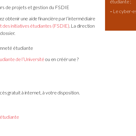
étudiante ;
s de projets et gestion du FSDIE
–
Le cyber-e
vez obtenir une aide financière par l’intermédiaire
 des initiatives étudiantes (FSDIE)
. La direction
dossier.
enneté étudiante
udiante de l’Université
ou en créér une ?
s gratuit à internet, à votre disposition.
 étudiante