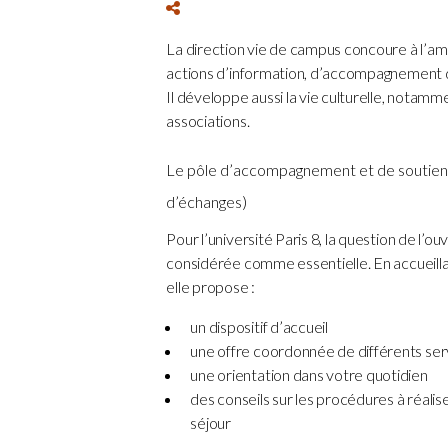
La direction vie de campus concoure à l’amé
actions d’information, d’accompagnement d
Il développe aussi la vie culturelle, notamm
associations.
Le pôle d’accompagnement et de soutien
d’échanges)
Pour l’université Paris 8, la question de l’o
considérée comme essentielle. En accueillan
elle propose :
un dispositif d’accueil
une offre coordonnée de différents ser
une orientation dans votre quotidien
des conseils sur les procédures à réalis
séjour