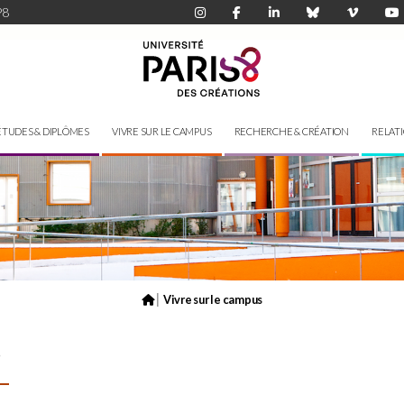
P8
ÉTUDES & DIPLÔMES
VIVRE SUR LE CAMPUS
RECHERCHE & CRÉATION
RELAT
|
Vivre sur le campus
s