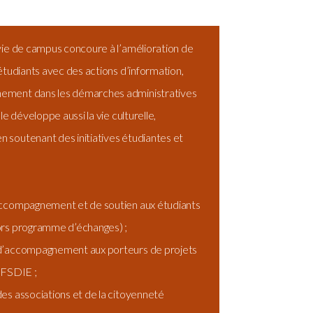
vie de campus concoure à l’amélioration de
 étudiants avec des actions d’information,
ement dans les démarches administratives
lle développe aussi la vie culturelle,
 soutenant des initiatives étudiantes et
ccompagnement et de soutien aux étudiants
ors programme d’échanges) ;
d’accompagnement aux porteurs de projets
 FSDIE ;
es associations et de la citoyenneté