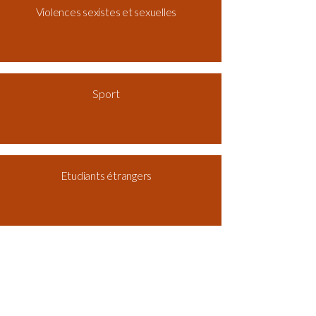
Violences sexistes et sexuelles
Sport
Etudiants étrangers