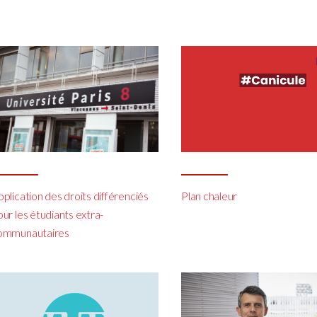
plication des droits différenciés
Plan chaleur
ur les étudiants extra-
ommunautaires