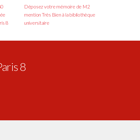
80
Déposez votre mémoire de M2
cée
mention Très Bien à la bibliothèque
ris 8
universitaire
Paris 8