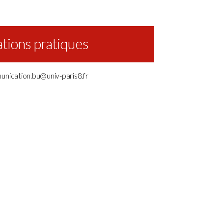
tions pratiques
unication.bu@univ-paris8.fr