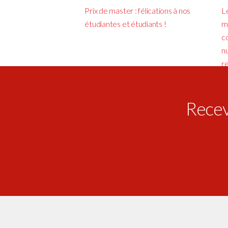
Prix de master : félications à nos
L
étudiantes et étudiants !
m
c
n
r
Receve