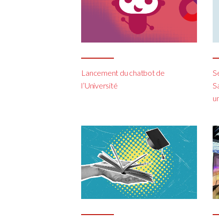
Lancement du chatbot de
S
l’Université
Sa
u