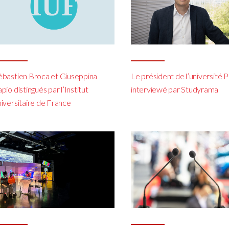
ébastien Broca et Giuseppina
Le président de l’université P
pio distingués par l’Institut
interviewé par Studyrama
niversitaire de France