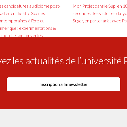
es candidatures au diplôme post-
Mon Projet dans le Sup’ en 1
aster en théâtre Scènes
secondes : les victoires du ly
ontemporaines à l’ère du
Suger, en partenariat avec Pa
umérique : expérimentations &
echerche sont ouvertes
z les actualités de l’université 