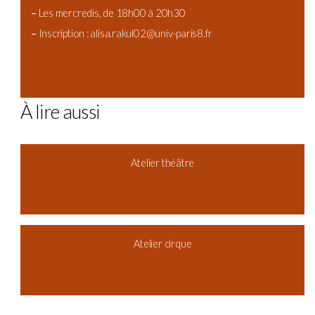
–
Les mercredis, de 18h00 à 20h30
–
Inscription : alisa.rakul02@univ-paris8.fr
À lire aussi
Atelier théâtre
Atelier cirque