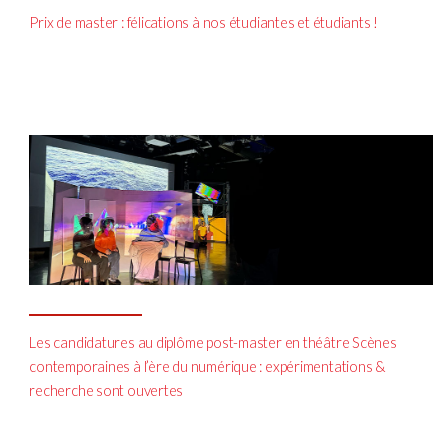
Prix de master : félications à nos étudiantes et étudiants !
Les candidatures au diplôme post-master en théâtre Scènes
contemporaines à l’ère du numérique : expérimentations &
recherche sont ouvertes