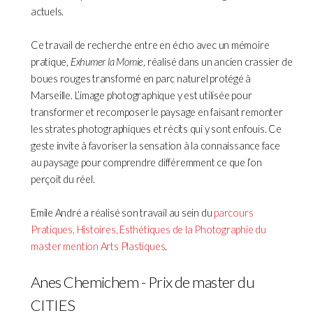
actuels.
Ce travail de recherche entre en écho avec un mémoire
pratique,
Exhumer la Momie
, réalisé dans un ancien crassier de
boues rouges transformé en parc naturel protégé à
Marseille. L’image photographique y est utilisée pour
transformer et recomposer le paysage en faisant remonter
les strates photographiques et récits qui y sont enfouis. Ce
geste invite à favoriser la sensation à la connaissance face
au paysage pour comprendre différemment ce que l’on
perçoit du réel.
Emile André a réalisé son travail au sein du
parcours
Pratiques, Histoires, Esthétiques de la Photographie du
master mention Arts Plastiques
.
Anes Chemichem - Prix de master du
CITIES