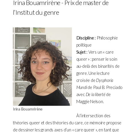
Irina Bouamrirène - Prix de master de
l’Institut du genre
Discipline :
Philosophie
politique
Sujet :
Vers un « care
queer » : penser le soin
au-delà des binarités de
genre. Une lecture
croisée de
Dysphoria
Mundi
de Paul B. Preciado
avec
De la liberté
de
Maggie Nelson.
Irina Bouamrirène
À l’intersection des
théories queer et des théories du care, ce mémoire propose
de dessiner les grands axes d’un « care queer », en tant que