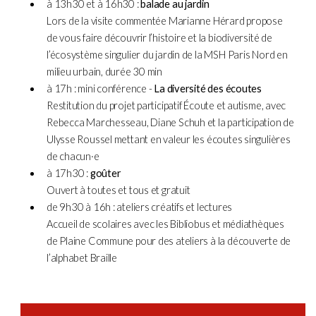
à 13h30 et à 16h30 :
balade au jardin
Lors de la visite commentée Marianne Hérard propose
de vous faire découvrir l’histoire et la biodiversité de
l’écosystème singulier du jardin de la MSH Paris Nord en
milieu urbain, durée 30 min
à 17h : mini conférence -
La diversité des écoutes
Restitution du projet participatif Écoute et autisme, avec
Rebecca Marchesseau, Diane Schuh et la participation de
Ulysse Roussel mettant en valeur les écoutes singulières
de chacun·e
à 17h30 :
goûter
Ouvert à toutes et tous et gratuit
de 9h30 à 16h : ateliers créatifs et lectures
Accueil de scolaires avec les Bibliobus et médiathèques
de Plaine Commune pour des ateliers à la découverte de
l’alphabet Braille