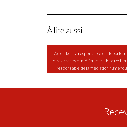
À lire aussi
Adjoint.e à la responsable du départem
des services numériques et de la recher
responsable de la médiation numériqu
référent sobriété numérique (H/F)
Receve