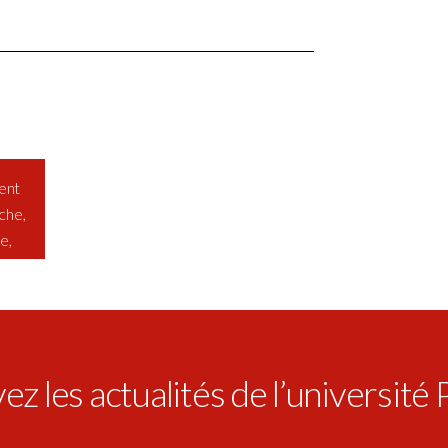
ent
che,
e,
z les actualités de l’université 