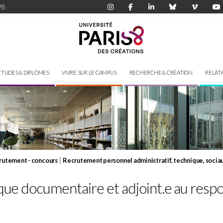
P8
ÉTUDES & DIPLÔMES
VIVRE SUR LE CAMPUS
RECHERCHE & CRÉATION
RELAT
|
rutement - concours
Recrutement personnel administratif, technique, sociau
ique documentaire et adjoint.e au re