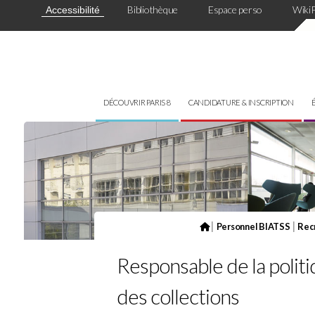
Panneau de gestion des cookies
Bibliothèque
Espace perso
Wiki
Accessibilité
DÉCOUVRIR PARIS 8
CANDIDATURE & INSCRIPTION
|
|
Personnel BIATSS
Rec
Responsable de la polit
des collections