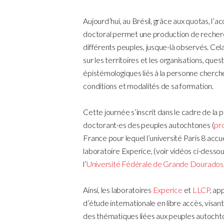
Aujourd’hui, au Brésil, grâce aux quotas, l’
doctoral permet une production de recher
différents peuples, jusque-là observés. Ce
sur les territoires et les organisations, ques
épistémologiques liés à la personne cherche
conditions et modalités de sa formation.
Cette journée s’inscrit dans le cadre de l
doctorant·es des peuples autochtones (
pr
France pour lequel l’université Paris 8 accue
laboratoire Experice, (voir vidéos ci-desso
l’
Université Fédérale de Grande Dourados
Ainsi, les laboratoires
Experice
et
LLCP
, ap
d’étude internationale en libre accès, visant
des thématiques liées aux peuples autoch