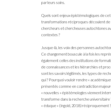
par leurs soins.
Quels sont enjeux épistémologiques de cet
transformations réciproques découlent de l’
chercheurs et chercheuses autochtones ave
contextes ?
Jusque-là, les voix des personnes autochto
Ce changement bouscule à la fois les repr
également celles des institutions de format
de connaissances et les hiérarchies et proc
sont les savoirs légitimés, les types de rec
qui ? Pourquoi vouloir rendre « académiques
présentés comme en contradiction majeure
« nouvelles » épistémologies viennent inter
transforme dans la recherche universitaire 
« éduque » (Ingold, 2018) réciproquement 