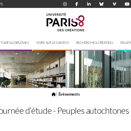
P8
ÉTUDES & DIPLÔMES
VIVRE SUR LE CAMPUS
RECHERCHE & CRÉATION
RELAT
|
Événements
- Journée d’étude - Peuples autochtones