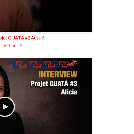
ojet GUATÁ #2 Autaki
sité Paris 8