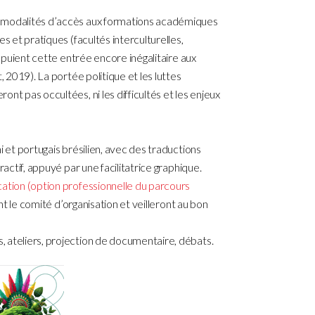
s modalités d’accès aux formations académiques
s et pratiques (facultés interculturelles,
appuient cette entrée encore inégalitaire aux
, 2019). La portée politique et les luttes
nt pas occultées, ni les difficultés et les enjeux
i et portugais brésilien, avec des traductions
ractif, appuyé par une facilitatrice graphique.
cation (option professionnelle du parcours
t le comité d’organisation et veilleront au bon
 ateliers, projection de documentaire, débats.