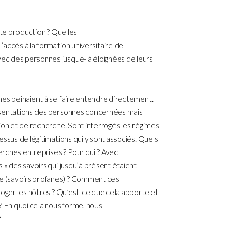
te production ? Quelles
accès à la formation universitaire de
c des personnes jusque-là éloignées de leurs
nes peinaient à se faire entendre directement.
ésentations des personnes concernées mais
ion et de recherche. Sont interrogés les régimes
essus de légitimations qui y sont associés. Quels
herches entreprises ? Pour qui ? Avec
 » des savoirs qui jusqu’à présent étaient
 (savoirs profanes) ? Comment ces
roger les nôtres ? Qu’est-ce que cela apporte et
? En quoi cela nous forme, nous
?