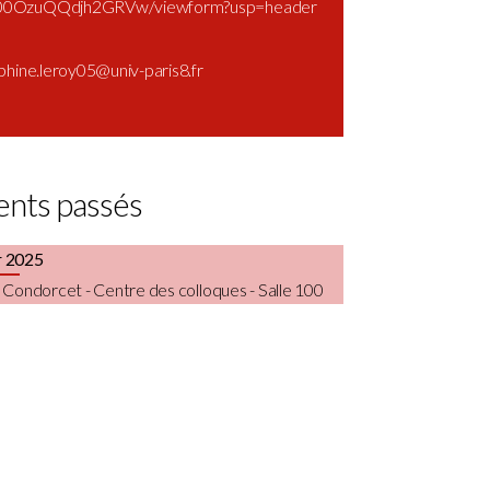
00OzuQQdjh2GRVw/viewform?usp=header
phine.leroy05@univ-paris8.fr
nts passés
r 2025
 Condorcet - Centre des colloques - Salle 100