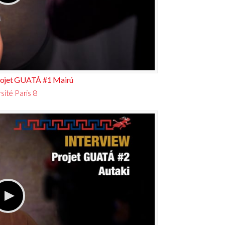
ojet GUATÁ #1 Mairú
sité Paris 8