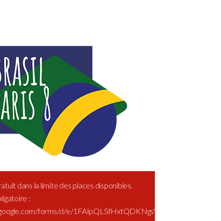
atuit dans la limite des places disponibles.
ligatoire :
s.google.com/forms/d/e/1FAIpQLSfHxtQDKNgsWlvLP3dIvTPE-