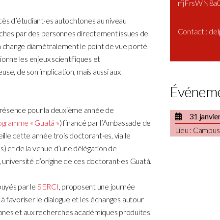
rfjFrsWN8a
accès d’étudiant·es autochtones au niveau
Contact : del
ches par des personnes directement issues de
la change diamétralement le point de vue porté
tionne les enjeux scientifiques et
use, de son implication, mais aussi aux
Événeme
a présence pour la deuxième année de
31 janvie
ogramme « Guatá »
) financé par l’Ambassade de
Lieu : Campus
ille cette année trois doctorant·es, via le
us) et de la venue d’une délégation de
, université d’origine de ces doctorant·es Guatá.
puyés par le
SERCI
, proposent une journée
 à favoriser le dialogue et les échanges autour
tones et aux recherches académiques produites