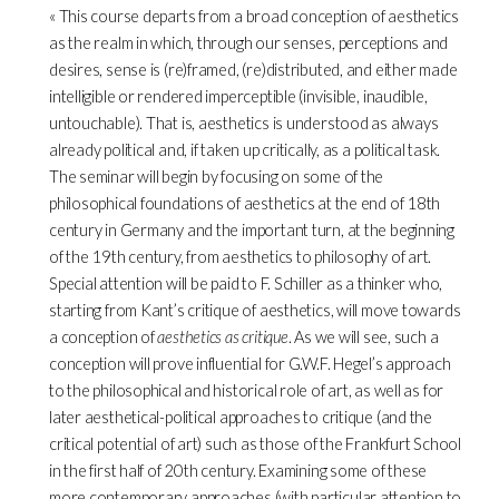
« This course departs from a broad conception of aesthetics
as the realm in which, through our senses, perceptions and
desires, sense is (re)framed, (re)distributed, and either made
intelligible or rendered imperceptible (invisible, inaudible,
untouchable). That is, aesthetics is understood as always
already political and, if taken up critically, as a political task.
The seminar will begin by focusing on some of the
philosophical foundations of aesthetics at the end of 18th
century in Germany and the important turn, at the beginning
of the 19th century, from aesthetics to philosophy of art.
Special attention will be paid to F. Schiller as a thinker who,
starting from Kant’s critique of aesthetics, will move towards
a conception of
aesthetics as critique
. As we will see, such a
conception will prove influential for G.W.F. Hegel’s approach
to the philosophical and historical role of art, as well as for
later aesthetical-political approaches to critique (and the
critical potential of art) such as those of the Frankfurt School
in the first half of 20th century. Examining some of these
more contemporary approaches (with particular attention to