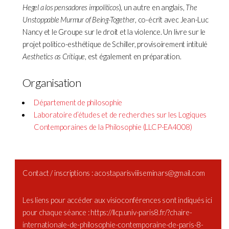
Hegel a los pensadores impolíticos
), un autre en anglais,
The
Unstoppable Murmur of Being-Together
, co-écrit avec Jean-Luc
Nancy et le Groupe sur le droit et la violence. Un livre sur le
projet politico-esthétique de Schiller, provisoirement intitulé
Aesthetics as Critique
, est également en préparation.
Organisation
Département de philosophie
Laboratoire d’études et de recherches sur les Logiques
Contemporaines de la Philosophie (LLCP-EA4008)
Contact / inscriptions : acostaparisviiiseminars@gmail.com
Les liens pour accéder aux visioconférences sont indiqués ici
pour chaque séance :
https://llcp.univ-paris8.fr/?chaire-
internationale-de-philosophie-contemporaine-de-paris-8-