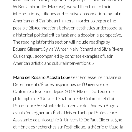
W. Benjamin and H. Marcuse), we will then turn to their
interpellations, critiques and creative appropriations by Latin
American and Caribbean thinkers, in order to explore the
possible (dis)connections between aesthetics understood as
a historical-political critical task and a decolonial perspective.
The reading list for this section will include readings by
Eduard Glissant, Sylvia Wynter, Nelly Richard and Silvia Rivera
Cusicanqui, accompanied by concrete examples of Latin
American artistic and cultural interventions. »
María del Rosario Acosta López
est Professeure titulaire du
Département d’Études hispaniques de l’Université de
Californie à Riverside depuis 2019. Elle est Docteure de
philosophie de l’Université nationale de Colombie et était
Professeure Assistante de l’Université des Andes à Bogota
avant d’enseigner aux États-Unis en tant que Professeure
Assistante de philosophie à l’Université DePaul. Elle enseigne
et mène des recherches sur l’esthétique, la théorie critique, la