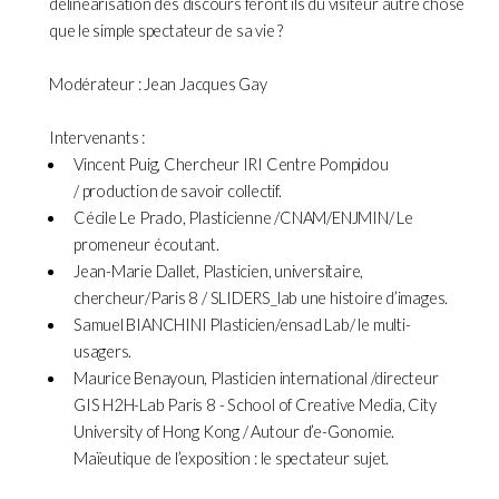
délinéarisation des discours feront ils du visiteur autre chose
que le simple spectateur de sa vie ?
Modérateur : Jean Jacques Gay
Intervenants :
Vincent Puig, Chercheur IRI Centre Pompidou
/ production de savoir collectif.
Cécile Le Prado, Plasticienne /CNAM/ENJMIN/ Le
promeneur écoutant.
Jean-Marie Dallet, Plasticien, universitaire,
chercheur/Paris 8 / SLIDERS_lab une histoire d’images.
Samuel BIANCHINI Plasticien/ensad Lab/ le multi-
usagers.
Maurice Benayoun, Plasticien international /directeur
GIS H2H-Lab Paris 8 - School of Creative Media, City
University of Hong Kong / Autour d’e-Gonomie.
Maïeutique de l’exposition : le spectateur sujet.