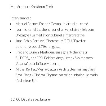
Modérateur : Khaldoun Zreik
Intervenants :
Manuel Rosner, Ensad / Cerma : le virtuel au carré.
Ioannis Kanellos, chercheur et universitaire / Telecom
Bretagne / La médiation culturelle interpretative.
Juan Pablo Bertuzzi, Chercheur/ CITU / L’avatar
autonome social // Echanges…
Frédéric Curien, Plasticien, enseignant-chercheur
SLIDERS_lab / EESI Poitiers Angoulême / Sky Memory
Vasulka" pour la Tate Modern.
Michel Reilhac/Pierre Cattan, Architectes multimédias /
Small Bang / Cinéma City une narration urbaine. (le matin
c’est mieux !!!)
12h00 Débats avec la salle