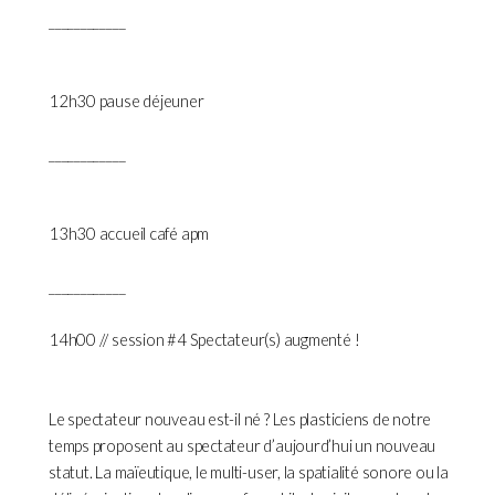
____________
12h30 pause déjeuner
____________
13h30 accueil café apm
____________
14h00 // session #4 Spectateur(s) augmenté !
Le spectateur nouveau est-il né ? Les plasticiens de notre
temps proposent au spectateur d’aujourd’hui un nouveau
statut. La maïeutique, le multi-user, la spatialité sonore ou la