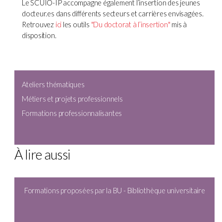
Le SCUIO-IP accompagne également l’insertion des jeunes
docteur.es dans différents secteurs et carrières envisagées.
Retrouvez
ici
les outils
"Du doctorat à l’insertion"
mis à
disposition.
Ateliers thématiques
Métiers et projets professionnels
Formations professionnalisantes
À lire aussi
Formations proposées par la BU - Bibliothèque universitaire