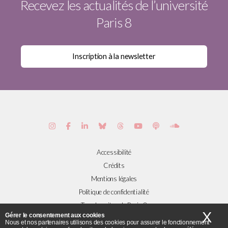
Recevez les actualités de l’université
Paris 8
Accessibilité
Crédits
Mentions légales
Politique de confidentialité
Tous les sites de Paris 8
X
Ma
Gérer le consentement aux cookies
Nous et nos partenaires utilisons des cookies pour assurer le fonctionnement