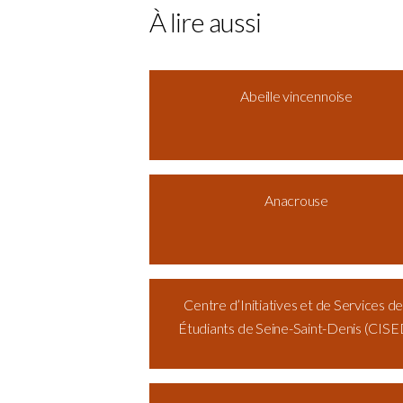
À lire aussi
Abeille vincennoise
Anacrouse
Centre d’Initiatives et de Services d
Étudiants de Seine-Saint-Denis (CISE