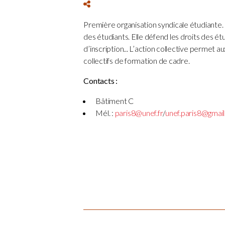
Première organisation syndicale étudiante.
des étudiants. Elle défend les droits des 
d’inscription... L’action collective permet
collectifs de formation de cadre.
Contacts :
Bâtiment C
Mél. :
paris8@unef.fr
/
unef.paris8@gmai