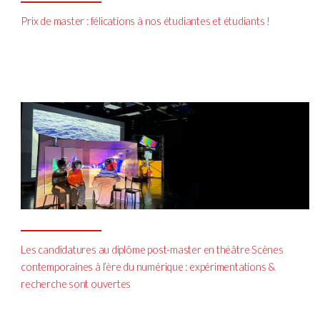
Prix de master : félications à nos étudiantes et étudiants !
Les candidatures au diplôme post-master en théâtre Scènes
contemporaines à l’ère du numérique : expérimentations &
recherche sont ouvertes