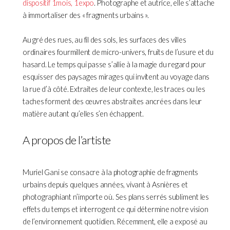
dispositif 1mois, 1expo
. Photographe et autrice, elle s’attache
à immortaliser des « fragments urbains ».
Au gré des rues, au fil des sols, les surfaces des villes
ordinaires fourmillent de micro-univers, fruits de l’usure et du
hasard. Le temps qui passe s’allie à la magie du regard pour
esquisser des paysages mirages qui invitent au voyage dans
la rue d’à côté. Extraites de leur contexte, les traces ou les
taches forment des œuvres abstraites ancrées dans leur
matière autant qu’elles s’en échappent.
A propos de l’artiste
Muriel Gani se consacre à la photographie de fragments
urbains depuis quelques années, vivant à Asnières et
photographiant n’importe où. Ses plans serrés subliment les
effets du temps et interrogent ce qui détermine notre vision
de l’environnement quotidien. Récemment, elle a exposé au