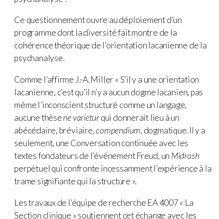
Ce questionnement ouvre au déploiement d’un
programme dont la diversité fait montre de la
cohérence théorique de l’orientation lacanienne de la
psychanalyse.
Comme l’affirme J.-A. Miller « S’il y a une orientation
lacanienne, c’est qu’il n’y a aucun dogme lacanien, pas
même l’inconscient structuré comme un langage,
aucune thèse
ne varietur
qui donnerait lieu à un
abécédaire, bréviaire,
compendium
, dogmatique. Il y a
seulement, une Conversation continuée avec les
textes fondateurs de l’événement Freud, un
Midrash
perpétuel qui confronte incessamment l’expérience à la
trame signifiante qui la structure ».
Les travaux de l’équipe de recherche EA 4007 « La
Section clinique » soutiennent cet échange avec les