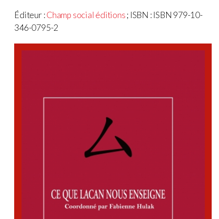
Éditeur :
Champ social éditions
; ISBN : ISBN 979-10-
346-0795-2