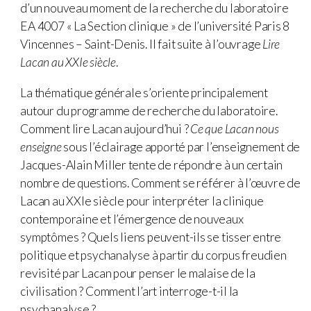
d’un nouveau moment de la recherche du laboratoire
EA 4007 « La Section clinique » de l’université Paris 8
Vincennes – Saint-Denis. Il fait suite à l’ouvrage
Lire
Lacan au XXIe siècle
.
La thématique générale s’oriente principalement
autour du programme de recherche du laboratoire.
Comment lire Lacan aujourd’hui ?
Ce que Lacan nous
enseigne
sous l’éclairage apporté par l’enseignement de
Jacques-Alain Miller tente de répondre à un certain
nombre de questions. Comment se référer à l’œuvre de
Lacan au XXIe siècle pour interpréter la clinique
contemporaine et l’émergence de nouveaux
symptômes ? Quels liens peuvent-ils se tisser entre
politique et psychanalyse à partir du corpus freudien
revisité par Lacan pour penser le malaise de la
civilisation ? Comment l’art interroge-t-il la
psychanalyse ?