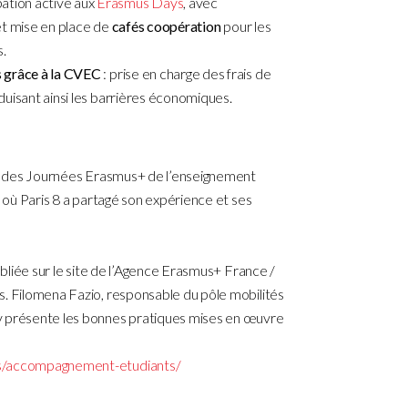
ation active aux
Erasmus Days
, avec
 et mise en place de
cafés coopération
pour les
s.
s grâce à la CVEC
: prise en charge des frais de
éduisant ainsi les barrières économiques.
ors des Journées Erasmus+ de l’enseignement
, où Paris 8 a partagé son expérience et ses
publiée sur le site de l’Agence Erasmus+ France /
s. Filomena Fazio, responsable du pôle mobilités
y présente les bonnes pratiques mises en œuvre
es/accompagnement-etudiants/