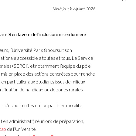
Mis à jour le 6 juillet 2026
ris 8 en faveur de l’inclusion mis en lumière
urs, l’Université Paris 8 poursuit son
tionale accessible à toutes et tous. Le Service
ionales (SERCI), et notamment l’équipe du pôle
a mis en place des actions concrètes pour rendre
en particulier aux étudiants issus de milieux
n situation de handicap ou de zones rurales.
s d’opportunités ont pu partir en mobilité
utien administratif, réunions de préparation,
cap
de l’Université.