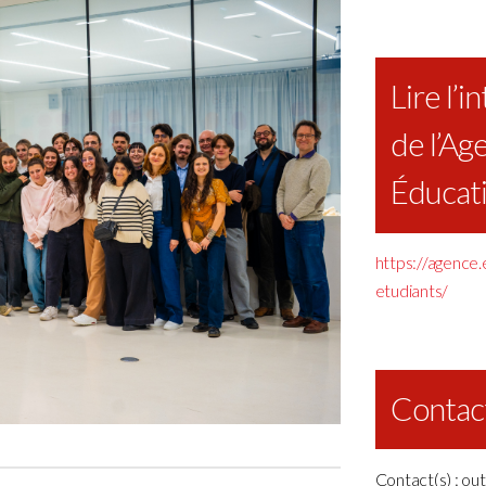
Lire l’i
de l’Ag
Éducat
https://agence
etudiants/
Contac
Contact(s) : ou