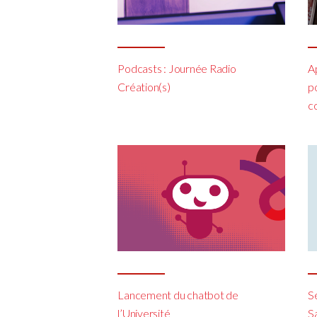
Podcasts : Journée Radio
Ap
Création(s)
po
c
Lancement du chatbot de
S
l’Université
Sa