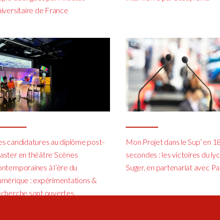
niversitaire de France
es candidatures au diplôme post-
Mon Projet dans le Sup’ en 1
aster en théâtre Scènes
secondes : les victoires du ly
ontemporaines à l’ère du
Suger, en partenariat avec Pa
umérique : expérimentations &
echerche sont ouvertes