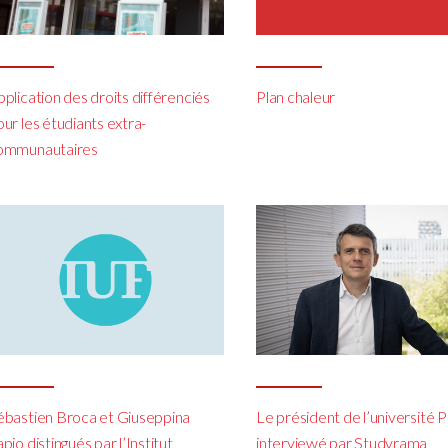
plication des droits différenciés
Plan chaleur
ur les étudiants extra-
ommunautaires
ébastien Broca et Giuseppina
Le président de l’université P
pio distingués par l’Institut
interviewé par Studyrama