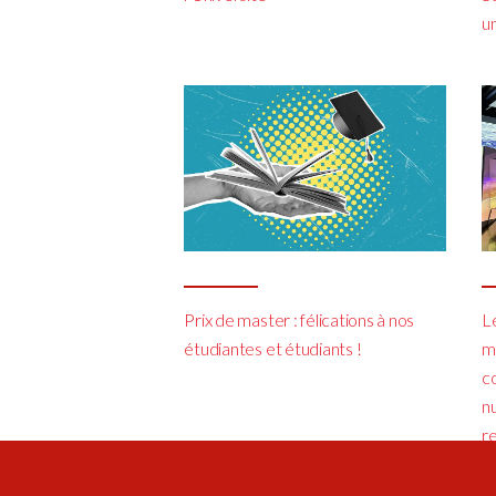
u
Prix de master : félications à nos
L
étudiantes et étudiants !
m
c
n
r