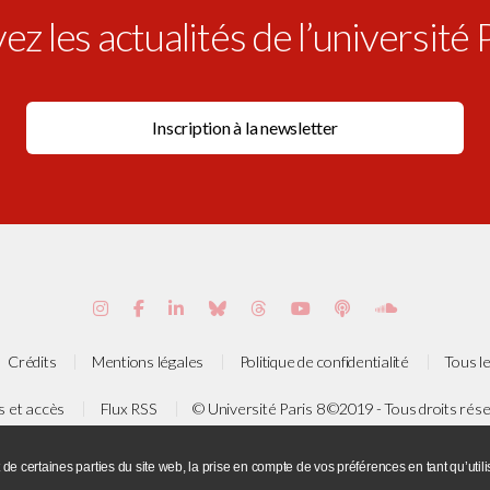
z les actualités de l’université 
Crédits
Mentions légales
Politique de confidentialité
Tous le
s et accès
Flux RSS
© Université Paris 8 ©2019 - Tous droits rés
e de la Liberté - 93526 Saint-Denis cedex / Tel : +33(0)1 49 40 67 89 
 de certaines parties du site web, la prise en compte de vos préférences en tant qu’ut