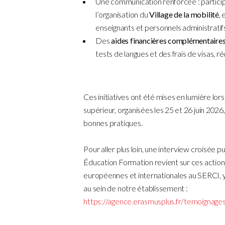
Une communication renforcée : particip
l’organisation du
Village de la mobilité
,
enseignants et personnels administratif
Des
aides financières complémentaire
tests de langues et des frais de visas, r
Ces initiatives ont été mises en lumière l
supérieur, organisées les 25 et 26 juin 2026
bonnes pratiques.
Pour aller plus loin, une interview croisée 
Éducation Formation revient sur ces action
européennes et internationales au SERCI, 
au sein de notre établissement :
https://agence.erasmusplus.fr/temoignag