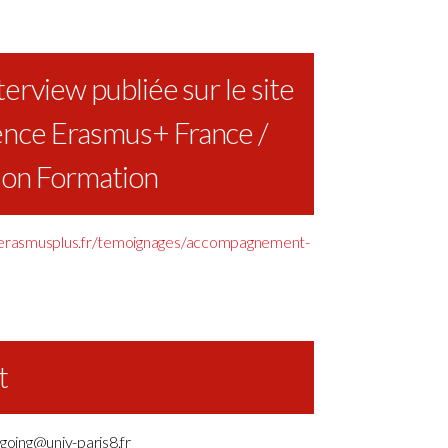
nterview publiée sur le site
ence Erasmus+ France /
ion Formation
.erasmusplus.fr/temoignages/accompagnement-
t
tgoing@univ-paris8.fr