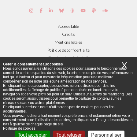
Accessibilité
Crédits
Mentions légales
Politique de confidentialité
Tous les sites de Paris 8
X
Ma
Gérer le consentement aux cookies
Nous et nos partenaires utilisons des cookies pour assurer le fonctionnement
correct de certaines parties du site web, la prise en compte de vos préférences en
Plans et accès
tant qu’utilisateur et pour mesurer la fréquentation pour une meilleure
compréhension de notre site et une amélioration de nos services.
Flux RSS
En cliquant sur tout accepter, des cookies seront utilisées pour des fins
© Université Paris 8 ©2019 - Tous droits réservés
additionnelles d’affichage de publicité personnalisée en fonction de votre
navigation et de votre profil ou pour un suivi utilisateur aux fins de marketing. Des
cookies seront aussi utilisées pour permettre le partage de contenu sur les
réseaux sociaux ou autres plateformes.
Université Paris 8 - 2 rue de la Liberté - 93526 Saint-Denis cedex / Tel :
En cliquant sur refuser, nous n’utiliserons pas de cookies pour ces fins
additionnelles.
+33(0)1 49 40 67 89 Fax : +33(0) 1 48 21 04 46
Vous pouvez modifier à tout moment vos préférences, et notamment retirer votre
consentement pour l’utilisation de cookies, en cliquant sur l’image des cookies en
bas à gauche de chaque page du site.
Politique de cookies
Tout accepter
Tout refuser
Personnaliser