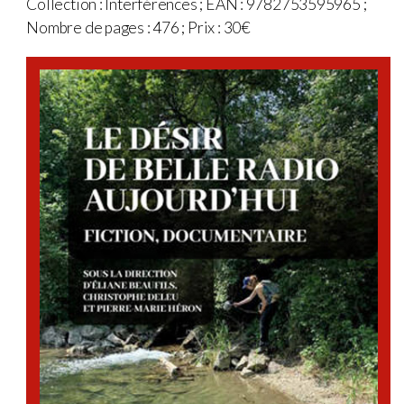
Collection : Interférences ; EAN : 9782753595965 ;
Nombre de pages : 476 ; Prix : 30€