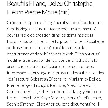
Beaufils Eliane, Deleu Christophe,
Héron Pierre-Marie (dir.)
Grâce à l’irruption et à la généralisation du podcasting
depuis vingt ans, une nouvelle époque a commencé
pour la radio de création dans les domaines de la
fiction et du documentaire. La production et l’écoute de
podcasts ont en partie déplacé les enjeux de
concurrence et de publics vers le web. Elles ont aussi
modifié la perception de la place de la radio dans la
production et la transmission de mondes sonores
intéressants. L’ouvrage met en avant des auteurs et des
réalisateurs (Sebastian Dicenaire, Mariannick Bellot,
Pierre Senges, François Pérache, Alexandre Plank,
Christophe Rault, Sébastien Schmitz, Tanguy Viel, côté
fiction ; José Pivin, Kaye Mortley, Irène Omélianenko,
Sophie Simonot, Élise Andrieu, côté documentaire). Il