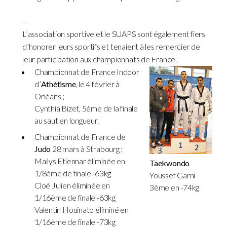
—
L’association sportive et le SUAPS sont également fiers
d’honorer leurs sportifs et tenaient à les remercier de
leur participation aux championnats de France.
Championnat de France Indoor
d’
Athétisme
, le 4 février à
Orléans ;
Cynthia Bizet, 5ème de la finale
au saut en longueur.
Championnat de France de
Judo
28 mars à Strabourg ;
Mailys Etiennar éliminée en
Taekwondo
1/8ème de finale -63kg
Youssef Garni
Cloé Julien éliminée en
3ème en -74kg
1/16ème de finale -63kg
Valentin Houinato éliminé en
1/16ème de finale -73kg