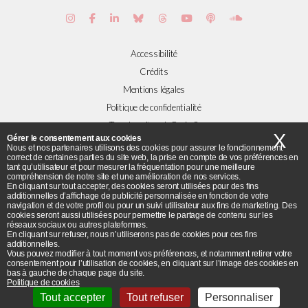
Accessibilité
Crédits
Mentions légales
Politique de confidentialité
Tous les sites de Paris 8
X
Ma
Gérer le consentement aux cookies
Nous et nos partenaires utilisons des cookies pour assurer le fonctionnement
correct de certaines parties du site web, la prise en compte de vos préférences en
Plans et accès
tant qu’utilisateur et pour mesurer la fréquentation pour une meilleure
compréhension de notre site et une amélioration de nos services.
Flux RSS
En cliquant sur tout accepter, des cookies seront utilisées pour des fins
additionnelles d’affichage de publicité personnalisée en fonction de votre
© Université Paris 8 ©2019 - Tous droits réservés
navigation et de votre profil ou pour un suivi utilisateur aux fins de marketing. Des
cookies seront aussi utilisées pour permettre le partage de contenu sur les
réseaux sociaux ou autres plateformes.
Université Paris 8 - 2 rue de la Liberté - 93526 Saint-Denis cedex / Tel :
En cliquant sur refuser, nous n’utiliserons pas de cookies pour ces fins
additionnelles.
+33(0)1 49 40 67 89 Fax : +33(0) 1 48 21 04 46
Vous pouvez modifier à tout moment vos préférences, et notamment retirer votre
consentement pour l’utilisation de cookies, en cliquant sur l’image des cookies en
bas à gauche de chaque page du site.
Politique de cookies
Tout accepter
Tout refuser
Personnaliser