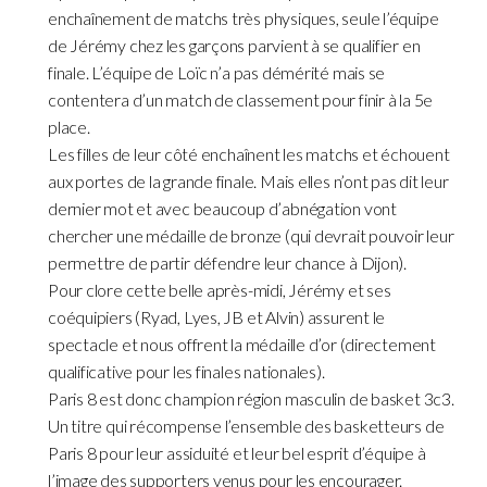
enchaînement de matchs très physiques, seule l’équipe
de Jérémy chez les garçons parvient à se qualifier en
finale. L’équipe de Loïc n’a pas démérité mais se
contentera d’un match de classement pour finir à la 5e
place.
Les filles de leur côté enchaînent les matchs et échouent
aux portes de la grande finale. Mais elles n’ont pas dit leur
dernier mot et avec beaucoup d’abnégation vont
chercher une médaille de bronze (qui devrait pouvoir leur
permettre de partir défendre leur chance à Dijon).
Pour clore cette belle après-midi, Jérémy et ses
coéquipiers (Ryad, Lyes, JB et Alvin) assurent le
spectacle et nous offrent la médaille d’or (directement
qualificative pour les finales nationales).
Paris 8 est donc champion région masculin de basket 3c3.
Un titre qui récompense l’ensemble des basketteurs de
Paris 8 pour leur assiduité et leur bel esprit d’équipe à
l’image des supporters venus pour les encourager.