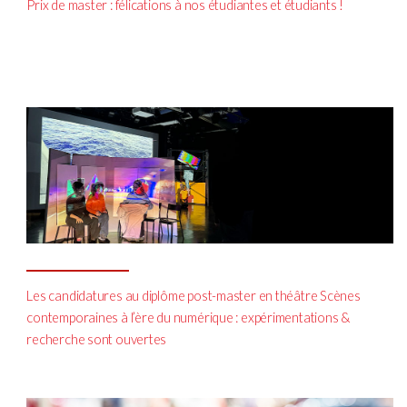
Prix de master : félications à nos étudiantes et étudiants !
Les candidatures au diplôme post-master en théâtre Scènes
contemporaines à l’ère du numérique : expérimentations &
recherche sont ouvertes