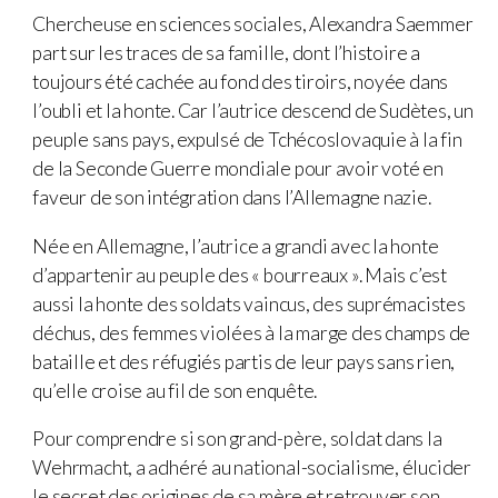
Chercheuse en sciences sociales, Alexandra Saemmer
part sur les traces de sa famille, dont l’histoire a
toujours été cachée au fond des tiroirs, noyée dans
l’oubli et la honte. Car l’autrice descend de Sudètes, un
peuple sans pays, expulsé de Tchécoslovaquie à la fin
de la Seconde Guerre mondiale pour avoir voté en
faveur de son intégration dans l’Allemagne nazie.
Née en Allemagne, l’autrice a grandi avec la honte
d’appartenir au peuple des « bourreaux ». Mais c’est
aussi la honte des soldats vaincus, des suprémacistes
déchus, des femmes violées à la marge des champs de
bataille et des réfugiés partis de leur pays sans rien,
qu’elle croise au fil de son enquête.
Pour comprendre si son grand-père, soldat dans la
Wehrmacht, a adhéré au national-socialisme, élucider
le secret des origines de sa mère et retrouver son