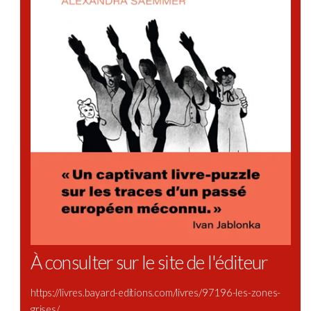
À consulter sur le site de l'éditeur
https://livres.bayard-editions.com/livres/97196-les-zones-
grises/