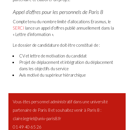
Appel d’offres pour les personnels de Paris 8
Compte tenu du nombre limité d’allocations Erasmus, le
SERCI
lance un appel d’offres publié annuellement dans la
« Lettre d’information ».
Le dossier de candidature doit être constitué de :
CV et lettre de motivation du candidat
Projet de déplacement et intégration du déplacement
dans les objectifs du service
Avis motivé du supérieur hiérarchique
Vous êtes personnel administratif dans une université
partenaire de Paris 8 et souhaitez venir à Paris 8 :
claire.legriel@univ-paris8.fr
01 49 40 65 26