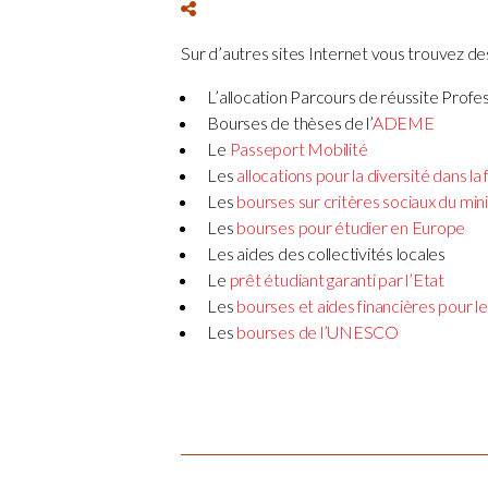
Sur d’autres sites Internet vous trouvez des
L’allocation Parcours de réussite Profe
Bourses de thèses de l’
ADEME
Le
Passeport Mobilité
Les
allocations pour la diversité dans la
Les
bourses sur critères sociaux du mini
Les
bourses pour étudier en Europe
Les aides des collectivités locales
Le
prêt étudiant garanti par l’Etat
Les
bourses et aides financières pour l
Les
bourses de l’UNESCO