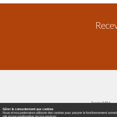
Receve
Accessibilité
Gérer le consentement aux cookies
Nous et nos partenaires utilisons des cookies pour assurer le fonctionnement correct
Plan
site et une amélioration de nos services.