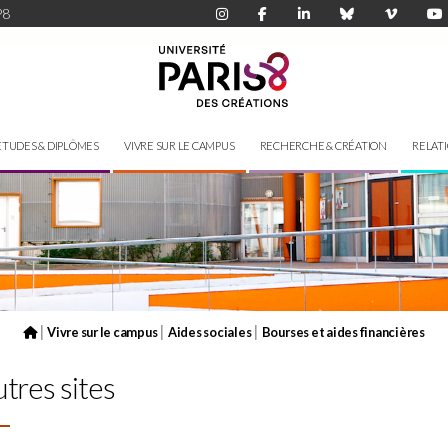
P8
ÉTUDES & DIPLÔMES
VIVRE SUR LE CAMPUS
RECHERCHE & CRÉATION
RELAT
|
|
|
Vivre sur le campus
Aides sociales
Bourses et aides financières
utres sites