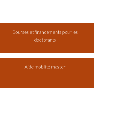
Bourses et financements pour les
doctorants
Aide mobilité master