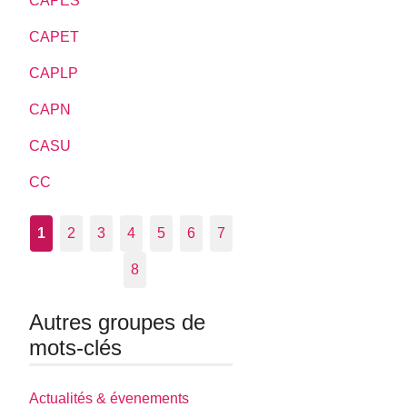
CAPES
CAPET
CAPLP
CAPN
CASU
CC
1
2
3
4
5
6
7
8
Autres groupes de
mots-clés
Actualités & évenements