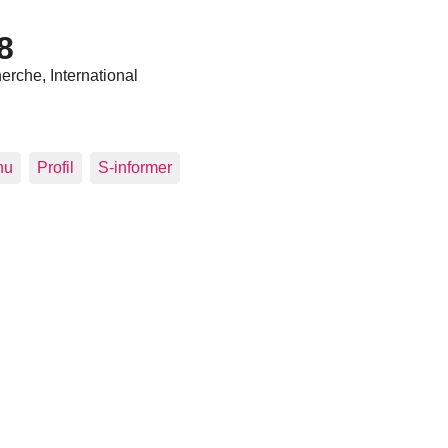
8
erche, International
nu
Profil
S-informer