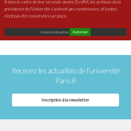
8 dans le cadre de leur seconde année. En effet, les archives de
la
présidence de l’Université
s’avèrent peu nombreuses, et toutes
n’ont pas été conservées sur place.
Vimeo est désactivé.
Autoriser
Recevez les actualités de l’université
Paris 8