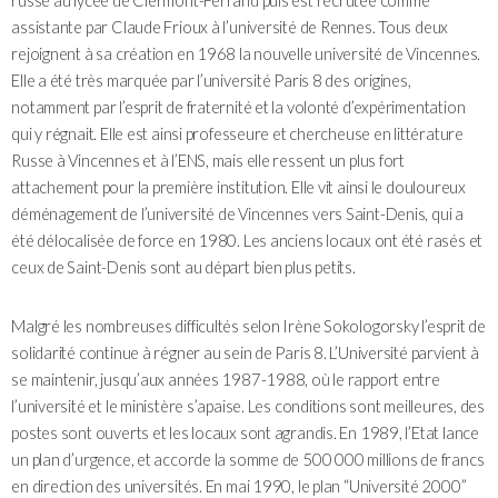
russe au lycée de Clermont-Ferrand puis est recrutée comme
assistante par Claude Frioux à l’université de Rennes. Tous deux
rejoignent à sa création en 1968 la nouvelle université de Vincennes.
Elle a été très marquée par l’université Paris 8 des origines,
notamment par l’esprit de fraternité et la volonté d’expérimentation
qui y régnait. Elle est ainsi professeure et chercheuse en littérature
Russe à Vincennes et à l’ENS, mais elle ressent un plus fort
attachement pour la première institution. Elle vit ainsi le douloureux
déménagement de l’université de Vincennes vers Saint-Denis, qui a
été délocalisée de force en 1980. Les anciens locaux ont été rasés et
ceux de Saint-Denis sont au départ bien plus petits.
Malgré les nombreuses difficultés selon Irène Sokologorsky l’esprit de
solidarité continue à régner au sein de Paris 8. L’Université parvient à
se maintenir, jusqu’aux années 1987-1988, où le rapport entre
l’université et le ministère s’apaise. Les conditions sont meilleures, des
postes sont ouverts et les locaux sont agrandis. En 1989, l’Etat lance
un plan d’urgence, et accorde la somme de 500 000 millions de francs
en direction des universités. En mai 1990, le plan “Université 2000”