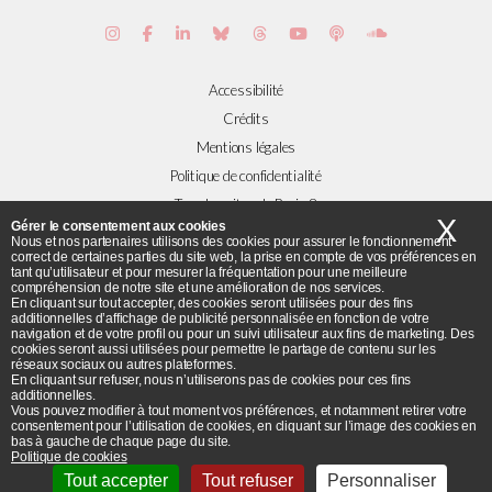
Accessibilité
Crédits
Mentions légales
Politique de confidentialité
Tous les sites de Paris 8
X
Ma
Gérer le consentement aux cookies
Nous et nos partenaires utilisons des cookies pour assurer le fonctionnement
correct de certaines parties du site web, la prise en compte de vos préférences en
Plans et accès
tant qu’utilisateur et pour mesurer la fréquentation pour une meilleure
compréhension de notre site et une amélioration de nos services.
Flux RSS
En cliquant sur tout accepter, des cookies seront utilisées pour des fins
© Université Paris 8 ©2019 - Tous droits réservés
additionnelles d’affichage de publicité personnalisée en fonction de votre
navigation et de votre profil ou pour un suivi utilisateur aux fins de marketing. Des
cookies seront aussi utilisées pour permettre le partage de contenu sur les
réseaux sociaux ou autres plateformes.
Université Paris 8 - 2 rue de la Liberté - 93526 Saint-Denis cedex / Tel :
En cliquant sur refuser, nous n’utiliserons pas de cookies pour ces fins
additionnelles.
+33(0)1 49 40 67 89 Fax : +33(0) 1 48 21 04 46
Vous pouvez modifier à tout moment vos préférences, et notamment retirer votre
consentement pour l’utilisation de cookies, en cliquant sur l’image des cookies en
bas à gauche de chaque page du site.
Politique de cookies
Tout accepter
Tout refuser
Personnaliser