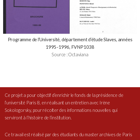
Programme de l’Université, département d’étude Slaves, années
1995-1996, FVNP1038
Source : Octaviana
Ce projet a pour objectif d’enrichir le fonds de la présidence de
l’
université Paris 8
, en réalisant un entretien avec Irène
Sokologorsky, pour récolter des informations nouvelles qui
serviront à l’histoire de l’institution.
Ce travail est réalisé par des étudiants du
master archives
de Paris