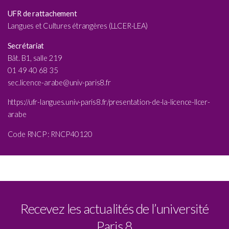
UFR de rattachement
Langues et Cultures étrangères (LLCER-LEA)
Secrétariat
Bât. B1, salle 219
01 49 40 68 35
sec.licence-arabe@univ-paris8.fr
https://ufr-langues.univ-paris8.fr/presentation-de-la-licence-llcer-
arabe
Code RNCP :
RNCP40120
Recevez les actualités de l’université
Paris 8