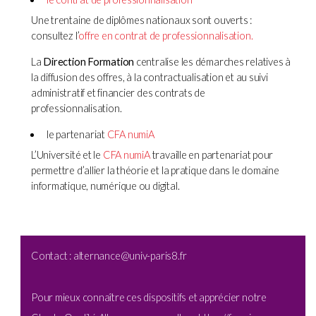
Une trentaine de diplômes nationaux sont ouverts :
consultez l’
offre en contrat de professionnalisation.
La
Direction Formation
centralise les démarches relatives à
la diffusion des offres, à la contractualisation et au suivi
administratif et financier des contrats de
professionnalisation.
le partenariat
CFA numiA
L’Université et le
CFA numiA
travaille en partenariat pour
permettre d’allier la théorie et la pratique dans le domaine
informatique, numérique ou digital.
Contact : alternance@univ-paris8.fr
Pour mieux connaître ces dispositifs et apprécier notre