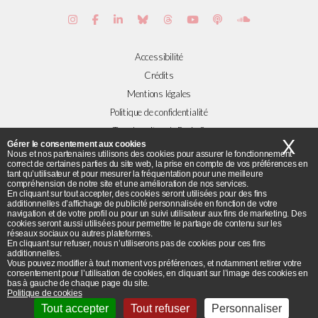
Accessibilité
Crédits
Mentions légales
Politique de confidentialité
Tous les sites de Paris 8
X
Ma
Gérer le consentement aux cookies
Nous et nos partenaires utilisons des cookies pour assurer le fonctionnement
correct de certaines parties du site web, la prise en compte de vos préférences en
Plans et accès
tant qu’utilisateur et pour mesurer la fréquentation pour une meilleure
compréhension de notre site et une amélioration de nos services.
Flux RSS
En cliquant sur tout accepter, des cookies seront utilisées pour des fins
additionnelles d’affichage de publicité personnalisée en fonction de votre
© Université Paris 8 ©2019 - Tous droits réservés
navigation et de votre profil ou pour un suivi utilisateur aux fins de marketing. Des
cookies seront aussi utilisées pour permettre le partage de contenu sur les
réseaux sociaux ou autres plateformes.
Université Paris 8 - 2 rue de la Liberté - 93526 Saint-Denis cedex / Tel :
En cliquant sur refuser, nous n’utiliserons pas de cookies pour ces fins
additionnelles.
+33(0)1 49 40 67 89 Fax : +33(0) 1 48 21 04 46
Vous pouvez modifier à tout moment vos préférences, et notamment retirer votre
consentement pour l’utilisation de cookies, en cliquant sur l’image des cookies en
bas à gauche de chaque page du site.
Politique de cookies
Tout accepter
Tout refuser
Personnaliser