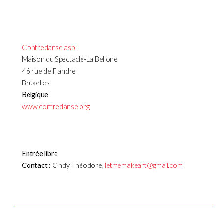
Contredanse asbl
Maison du Spectacle-La Bellone
46 rue de Flandre
Bruxelles
Belgique
www.contredanse.org
Entrée libre
Contact :
Cindy Théodore,
letmemakeart@gmail.com