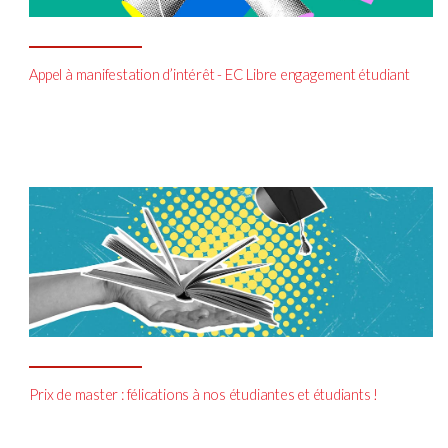
Appel à manifestation d’intérêt - EC Libre engagement étudiant
Prix de master : félications à nos étudiantes et étudiants !