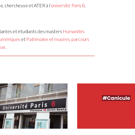
de, chercheuse et ATER à l’
université Paris 8
.
diantes et étudiants des masters
Humanités
numériques
et
Patrimoine et musées, parcours
que
.