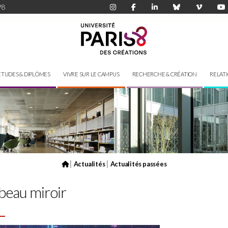
P8
ÉTUDES & DIPLÔMES
VIVRE SUR LE CAMPUS
RECHERCHE & CRÉATION
RELAT
|
|
Actualités
Actualités passées
 beau miroir