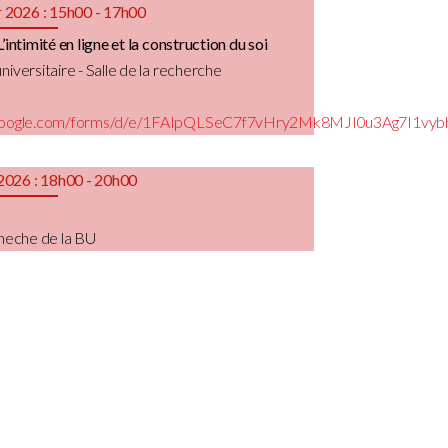
r 2026 : 15h00 - 17h00
’intimité en ligne et la construction du soi
niversitaire - Salle de la recherche
s.google.com/forms/d/e/1FAIpQLSeC7f7vHry2Mk8MJI0u3Ag7I1v
 2026 : 18h00 - 20h00
cheche de la BU