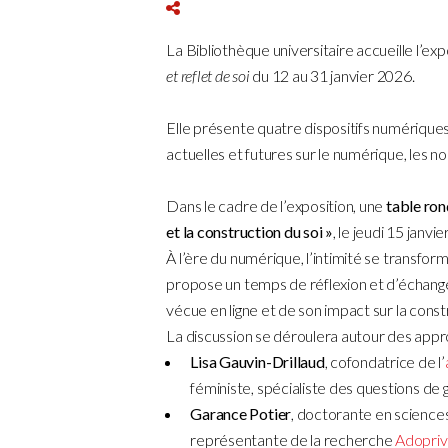
La Bibliothèque universitaire accueille l’exp
et reflet de soi
du 12 au 31 janvier 2026.
Elle présente quatre dispositifs numériques
actuelles et futures sur le numérique, les no
Dans le cadre de l’exposition, une
table ron
et la construction du soi »
, le jeudi 15 janv
À l’ère du numérique, l’intimité se transform
propose un temps de réflexion et d’échange
vécue en ligne et de son impact sur la constr
La discussion se déroulera autour des appr
Lisa Gauvin-Drillaud
, cofondatrice de l’
féministe, spécialiste des questions de
Garance Potier
, doctorante en sciences
représentante de la recherche
Adopriv