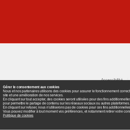
Accessibilité
Gérer le consentement aux cookies
Nous et nos partenaires utilisons des cookies pour assurer le fonctionnement correct
Plan
site et une amélioration de nos services.
En cliquant sur tout accepter, des cookies seront utilisées pour des fins additionnelle
pour permettre le partage de contenu sur les réseaux sociaux ou autres plateformes.
Université Paris 8 - 2 ru
En cliquant sur refuser, nous n’utiliserons pas de cookies pour ces fins additionnelles
Vous pouvez modifier à tout moment vos préférences, et notamment retirer votre cons
Politique de cookies