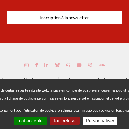
Crédits
Mentions légales
Politique de confidentialité
Tous le
 de certaines parties du site web, la prise en compte de vos préférences en tant qu’ut
s et accès
Flux RSS
© Université Paris 8 ©2019 - Tous droits rés
s d’affichage de publicité personnalisée en fonction de votre navigation et de votre profi
e de la Liberté - 93526 Saint-Denis cedex / Tel : +33(0)1 49 40 67 89 
.
entement pour l’utilisation de cookies, en cliquant sur l’image des cookies en bas à 
Tout accepter
Tout refuser
Personnaliser