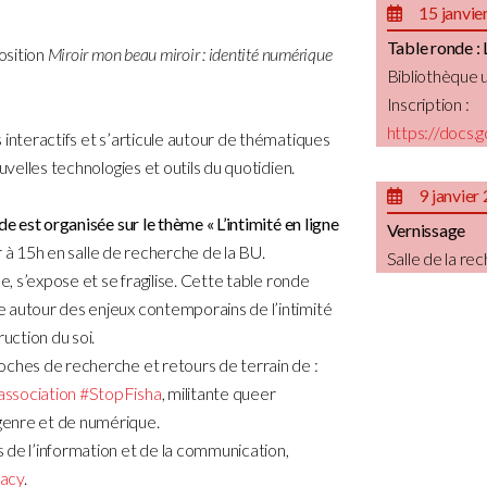
15 janvie
Table ronde : L
osition
Miroir mon beau miroir : identité numérique
Bibliothèque u
Inscription :
https://doc
 interactifs et s’articule autour de thématiques
uvelles technologies et outils du quotidien.
9 janvier
de est organisée sur le thème « L’intimité en ligne
Vernissage
ier à 15h en salle de recherche de la BU.
Salle de la re
e, s’expose et se fragilise. Cette table ronde
 autour des enjeux contemporains de l’intimité
uction du soi.
oches de recherche et retours de terrain de :
association #StopFisha
, militante queer
 genre et de numérique.
 de l’information et de la communication,
acy
.