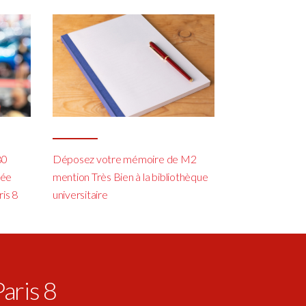
80
Déposez votre mémoire de M2
cée
mention Très Bien à la bibliothèque
ris 8
universitaire
Paris 8