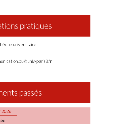
tions pratiques
othèque universitaire
unication.bu@univ-paris8.fr
ents passés
r 2026
née