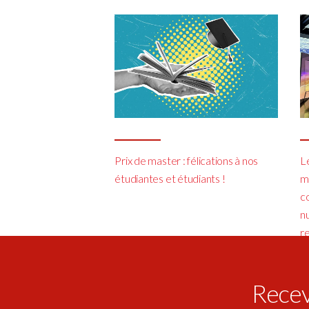
Prix de master : félications à nos
L
étudiantes et étudiants !
m
c
n
r
Receve