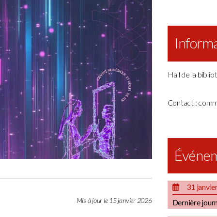
Informa
Hall de la bibli
Contact : comm
Événem
31 janvie
Mis à jour le 15 janvier 2026
Dernière jour