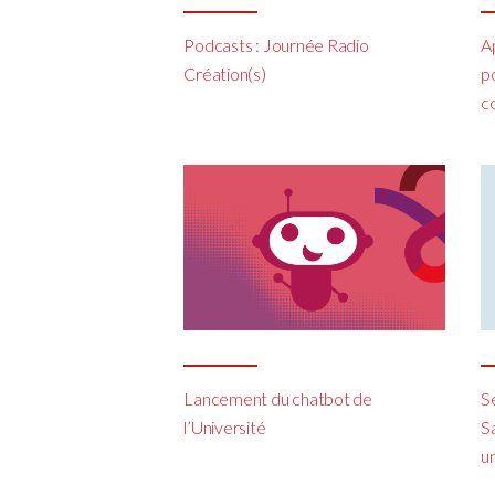
Podcasts : Journée Radio
Ap
Création(s)
po
c
Lancement du chatbot de
S
l’Université
Sa
u