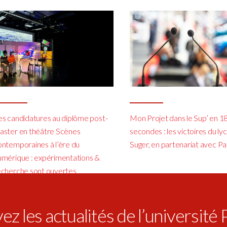
es candidatures au diplôme post-
Mon Projet dans le Sup’ en 1
aster en théâtre Scènes
secondes : les victoires du ly
ontemporaines à l’ère du
Suger, en partenariat avec Pa
umérique : expérimentations &
echerche sont ouvertes
z les actualités de l’université 