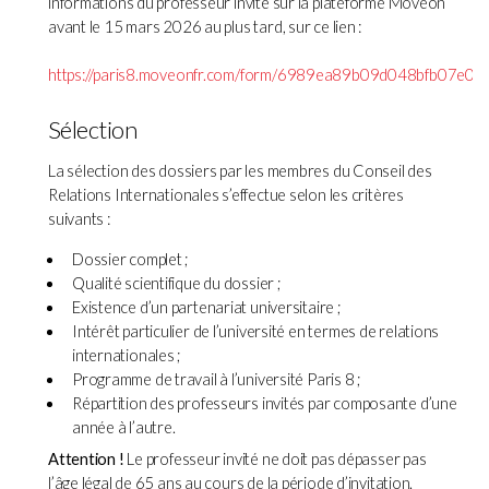
informations du professeur invité sur la plateforme Moveon
avant le 15 mars 2026 au plus tard, sur ce lien :
https://paris8.moveonfr.com/form/6989ea89b09d048bfb07e096
Sélection
La sélection des dossiers par les membres du Conseil des
Relations Internationales s’effectue selon les critères
suivants :
Dossier complet ;
Qualité scientifique du dossier ;
Existence d’un partenariat universitaire ;
Intérêt particulier de l’université en termes de relations
internationales ;
Programme de travail à l’université Paris 8 ;
Répartition des professeurs invités par composante d’une
année à l’autre.
Attention !
Le professeur invité ne doit pas dépasser pas
l’âge légal de 65 ans au cours de la période d’invitation.