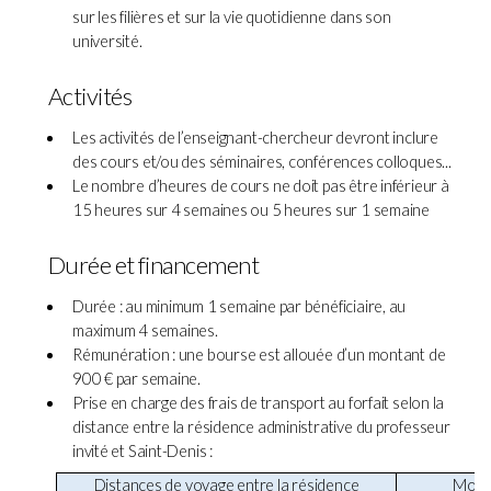
sur les filières et sur la vie quotidienne dans son
université.
Activités
Les activités de l’enseignant-chercheur devront inclure
des cours et/ou des séminaires, conférences colloques...
Le nombre d’heures de cours ne doit pas être inférieur à
15 heures sur 4 semaines ou 5 heures sur 1 semaine
Durée et financement
Durée : au minimum 1 semaine par bénéficiaire, au
maximum 4 semaines.
Rémunération : une bourse est allouée d’un montant de
900 € par semaine.
Prise en charge des frais de transport au forfait selon la
distance entre la résidence administrative du professeur
invité et Saint-Denis :
Distances de voyage entre la résidence
Monta