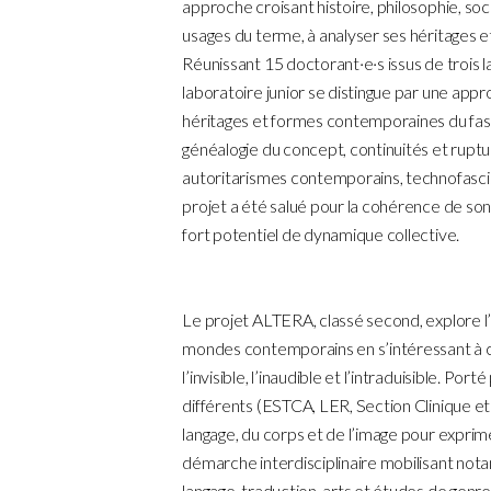
approche croisant histoire, philosophie, socio
usages du terme, à analyser ses héritages 
Réunissant 15 doctorant·e·s issus de trois 
laboratoire junior se distingue par une approc
héritages et formes contemporaines du fas
généalogie du concept, continuités et ruptu
autoritarismes contemporains, technofascis
projet a été salué pour la cohérence de son 
fort potentiel de dynamique collective.
Le projet ALTERA, classé second, explore l’ét
mondes contemporains en s’intéressant à c
l’invisible, l’inaudible et l’intraduisible. P
différents (ESTCA, LER, Section Clinique et 
langage, du corps et de l’image pour exprimer 
démarche interdisciplinaire mobilisant not
langage, traduction, arts et études de genre,