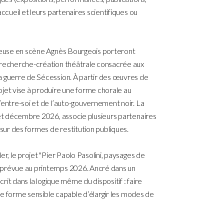
ccueil et leurs partenaires scientifiques ou
tteuse en scène Agnès Bourgeois porteront
 recherche-création théâtrale consacrée aux
a guerre de Sécession. À partir des œuvres de
ojet vise à produire une forme chorale au
’entre-soi et de l’auto-gouvernement noir. La
 et décembre 2026, associe plusieurs partenaires
ur des formes de restitution publiques.
er, le projet "Pier Paolo Pasolini, paysages de
 prévue au printemps 2026. Ancré dans un
crit dans la logique même du dispositif : faire
 une forme sensible capable d’élargir les modes de