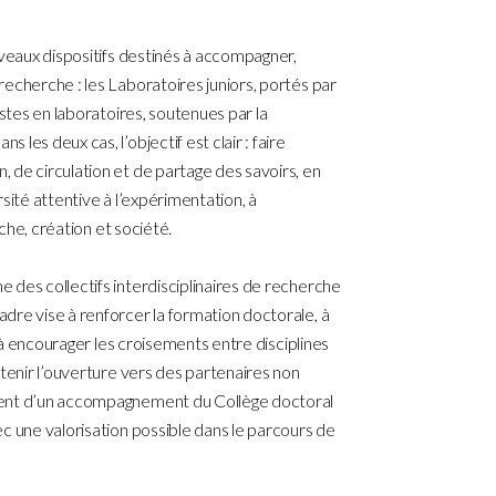
uveaux dispositifs destinés à accompagner,
echerche : les Laboratoires juniors, portés par
istes en laboratoires, soutenues par la
les deux cas, l’objectif est clair : faire
 de circulation et de partage des savoirs, en
sité attentive à l’expérimentation, à
rche, création et société.
 des collectifs interdisciplinaires de recherche
dre vise à renforcer la formation doctorale, à
, à encourager les croisements entre disciplines
utenir l’ouverture vers des partenaires non
ient d’un accompagnement du Collège doctoral
c une valorisation possible dans le parcours de