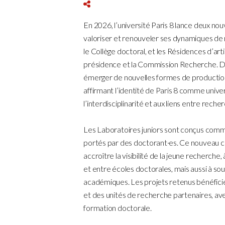
En 2026, l’université Paris 8 lance deux no
valoriser et renouveler ses dynamiques de r
le Collège doctoral, et les Résidences d’art
présidence et la Commission Recherche. Dans 
émerger de nouvelles formes de production,
affirmant l’identité de Paris 8 comme univer
l’interdisciplinarité et aux liens entre reche
Les Laboratoires juniors sont conçus comme
portés par des doctorant·es. Ce nouveau ca
accroître la visibilité de la jeune recherche
et entre écoles doctorales, mais aussi à so
académiques. Les projets retenus bénéfic
et des unités de recherche partenaires, ave
formation doctorale.