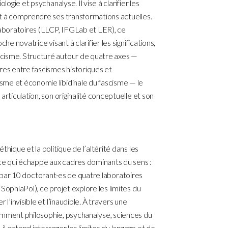
logie et psychanalyse. Il vise à clarifier les
et à comprendre ses transformations actuelles.
laboratoires (LLCP, IFGLab et LER), ce
he novatrice visant à clarifier les significations,
cisme. Structuré autour de quatre axes —
res entre fascismes historiques et
me et économie libidinale du fascisme — le
articulation, son originalité conceptuelle et son
hique et la politique de l’altérité dans les
e qui échappe aux cadres dominants du sens :
orté par 10 doctorant·es de quatre laboratoires
SophiaPol), ce projet explore les limites du
l’invisible et l’inaudible. À travers une
amment philosophie, psychanalyse, sciences du
 il entend interroger les limites du langage et de