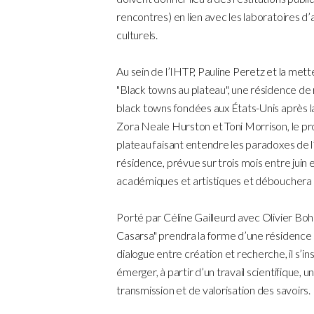
rencontres) en lien avec les laboratoires d’a
culturels.
Au sein de l’IHTP, Pauline Peretz et la me
"Black towns au plateau", une résidence de
black towns fondées aux États-Unis après l
Zora Neale Hurston et Toni Morrison, le pr
plateau faisant entendre les paradoxes de l
résidence, prévue sur trois mois entre juin
académiques et artistiques et débouchera s
Porté par Céline Gailleurd avec Olivier Bohl
Casarsa" prendra la forme d’une résidence
dialogue entre création et recherche, il s’ins
émerger, à partir d’un travail scientifique,
transmission et de valorisation des savoirs.