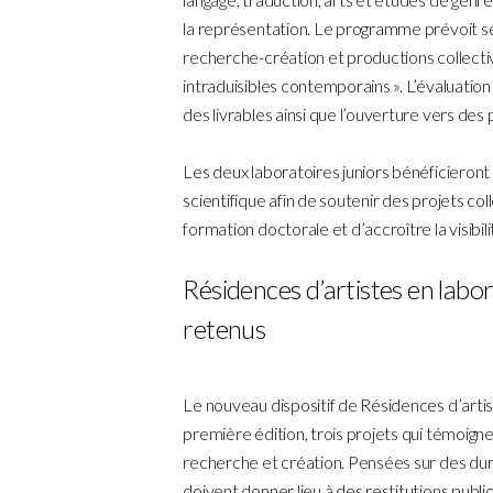
la représentation. Le programme prévoit sé
recherche-création et productions collectiv
intraduisibles contemporains ». L’évaluation 
des livrables ainsi que l’ouverture vers des
Les deux laboratoires juniors bénéficieron
scientifique afin de soutenir des projets col
formation doctorale et d’accroître la visibil
Résidences d’artistes en labor
retenus
Le nouveau dispositif de Résidences d’arti
première édition, trois projets qui témoigne
recherche et création. Pensées sur des duré
doivent donner lieu à des restitutions publi