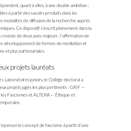
épondent, quant à elles, à une double ambition :
es à partir des savoirs produits dans les
les modalités de diffusion de la recherche auprès
miques. Ce dispositif s’inscrit pleinement dans la
la croisée de deux axes majeurs : l’affirmation de
t le développement de formes de médiation et
es et plus partenariales.
eux projets lauréats
s Laboratoires juniors, le Collège doctoral a
eux projets jugés les plus pertinents : GRIF —
r les Fascismes et ALTERA — Éthique et
temporains.
repenser le concept de fascisme à partir d’une