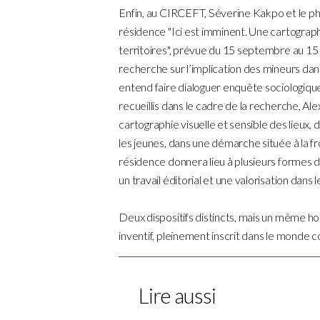
Enfin, au CIRCEFT, Séverine Kakpo et le 
résidence "Ici est imminent. Une cartograph
territoires", prévue du 15 septembre au 1
recherche sur l’implication des mineurs dans 
entend faire dialoguer enquête sociologique
recueillis dans le cadre de la recherche, 
cartographie visuelle et sensible des lieu
les jeunes, dans une démarche située à la fr
résidence donnera lieu à plusieurs formes de
un travail éditorial et une valorisation d
Deux dispositifs distincts, mais un même hor
inventif, pleinement inscrit dans le monde 
Lire aussi