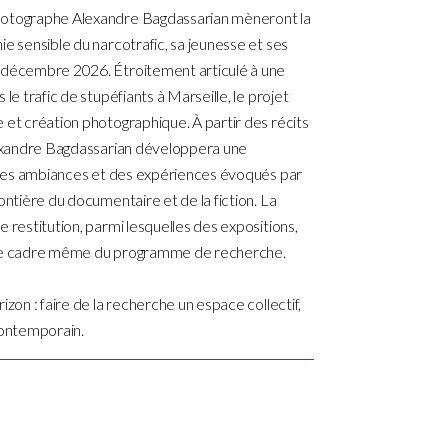
photographe Alexandre Bagdassarian mèneront la
ie sensible du narcotrafic, sa jeunesse et ses
5 décembre 2026. Étroitement articulé à une
le trafic de stupéfiants à Marseille, le projet
 et création photographique. À partir des récits
Alexandre Bagdassarian développera une
x, des ambiances et des expériences évoqués par
ontière du documentaire et de la fiction. La
 restitution, parmi lesquelles des expositions,
ans le cadre même du programme de recherche.
izon : faire de la recherche un espace collectif,
contemporain.