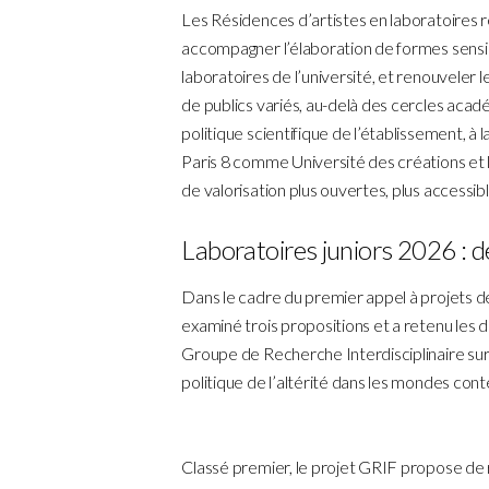
Les Résidences d’artistes en laboratoires r
accompagner l’élaboration de formes sensibl
laboratoires de l’université, et renouveler 
de publics variés, au-delà des cercles acadé
politique scientifique de l’établissement, à 
Paris 8 comme Université des créations e
de valorisation plus ouvertes, plus accessibl
Laboratoires juniors 2026 : d
Dans le cadre du premier appel à projets de
examiné trois propositions et a retenu les d
Groupe de Recherche Interdisciplinaire su
politique de l’altérité dans les mondes con
Classé premier, le projet GRIF propose de 