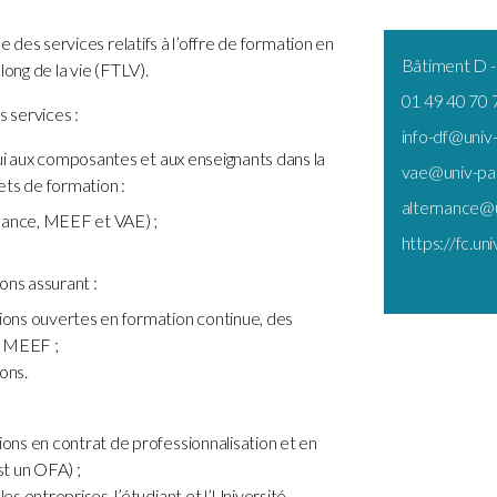
 des services relatifs à l’offre de formation en
Bâtiment D -
long de la vie (FTLV).
01 49 40 70 
s services :
info-df@univ-
ui aux composantes et aux enseignants dans la
vae@univ-par
ets de formation :
alternance@u
ernance, MEEF et VAE) ;
https://fc.uni
ons assurant :
tions ouvertes en formation continue, des
s MEEF ;
ons.
ions en contrat de professionnalisation et en
st un OFA) ;
es entreprises, l’étudiant et l’Université.