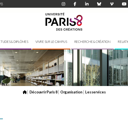
P8
ÉTUDES & DIPLÔMES
VIVRE SUR LE CAMPUS
RECHERCHE & CRÉATION
RELAT
|
|
|
Découvrir Paris 8
Organisation
Les services