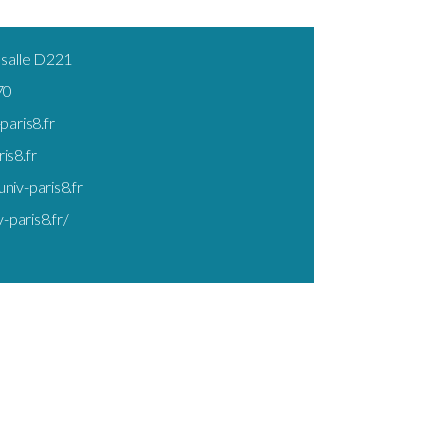
 salle D221
70
paris8.fr
is8.fr
niv-paris8.fr
v-paris8.fr/