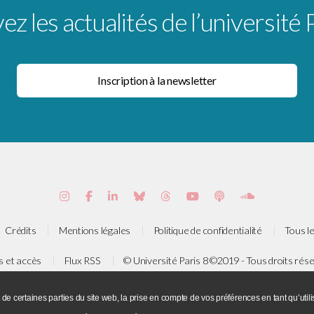
z les actualités de l’université 
Crédits
Mentions légales
Politique de confidentialité
Tous le
s et accès
Flux RSS
© Université Paris 8 ©2019 - Tous droits rés
e de la Liberté - 93526 Saint-Denis cedex / Tel : +33(0)1 49 40 67 89 
 de certaines parties du site web, la prise en compte de vos préférences en tant qu’ut