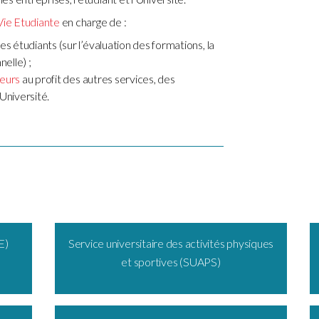
Vie Etudiante
en charge de :
s étudiants (sur l’évaluation des formations, la
nelle) ;
teurs
au profit des autres services, des
Université.
E)
Service universitaire des activités physiques
et sportives (SUAPS)