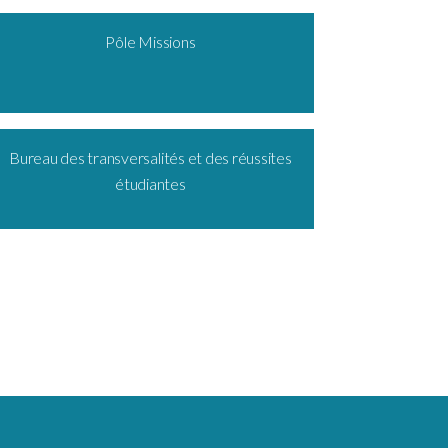
Pôle Missions
Bureau des transversalités et des réussites
étudiantes