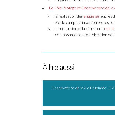
Le Pôle Pilotage et Observatoire de la 
la réalisation des
enquêtes
auprès de
vie de campus, l’insertion profession
la production et la diffusion d’
indica
composantes et de la direction de l’
À lire aussi
Observatoire de la Vie Etudiante (OV