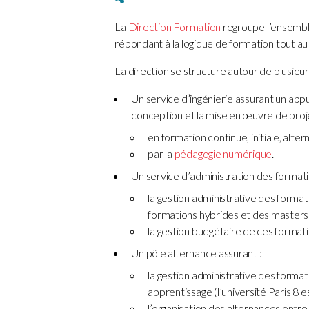
La
Direction Formation
regroupe l’ensemble
répondant à la logique de formation tout au 
La direction se structure autour de plusieur
Un service d’ingénierie assurant un app
conception et la mise en œuvre de proj
en formation continue, initiale, alt
par la
pédagogie numérique
.
Un service d’administration des formati
la gestion administrative des forma
formations hybrides et des master
la gestion budgétaire de ces formati
Un pôle alternance assurant :
la gestion administrative des format
apprentissage (l’université Paris 8 e
l’organisation des alternances entre l