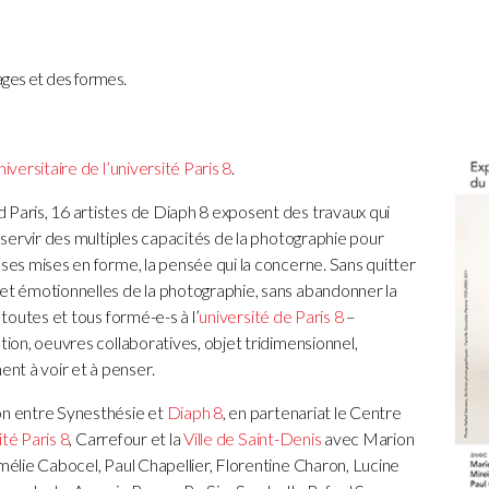
ages et des formes.
iversitaire de l’université Paris 8
.
 Paris, 16 artistes de Diaph 8 exposent des travaux qui
e servir des multiples capacités de la photographie pour
 ses mises en forme, la pensée qui la concerne. Sans quitter
 et émotionnelles de la photographie, sans abandonner la
 toutes et tous formé-e-s à l’
université de Paris 8
–
tion, oeuvres collaboratives, objet tridimensionnel,
nt à voir et à penser.
on entre Synesthésie et
Diaph 8
, en partenariat le Centre
ité Paris 8
, Carrefour et la
Ville de Saint-Denis
avec
Marion
Amélie Cabocel, Paul Chapellier, Florentine Charon, Lucine