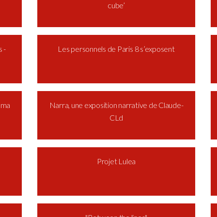
cube’
 -
Les personnels de Paris 8 s’exposent
néma
Narra, une exposition narrative de Claude-
CLd
Projet Lulea