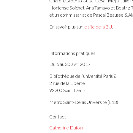
Charon, Gilberto Güiza, Cesar Mejía, Julio
Hortense Soichet, Ana Tamayo et Beatriz 
et
un commissariat de Pascal Beausse & Ala
En savoir plus sur l
e site de la BU
.
Informations pratiques
Du 6 au 30 avril 2017
Bibliothèque de l’université Paris 8
2 rue de la Liberté
93200 Saint Denis
Métro Saint-Denis Université (L13)
Contact
Catherine Dufour