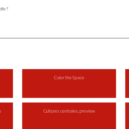
lle ?
Color the Space
s
Cultures centrales, preview