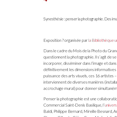
Synesthésie : penser la photographie. Des im
Exposition ? organisée par
la Bibliothèque un
Dans le cadre du Mois de la Photo du Grand
questionnent la photographie. Il s’agit de s
incorporer, disséminer dans l’image et dans
définitivement les dimensions informatives
puissance des arts visuels, ces 16 artistes –
interviennent de diverses manières (installa
accrochage mural) pour donner simultanéme
Penser la photographie est une collaborati
Commercial Saint-Denis Basilique, l’
univers
Baldi, Philippe Bernard, Mireille Besnard, 