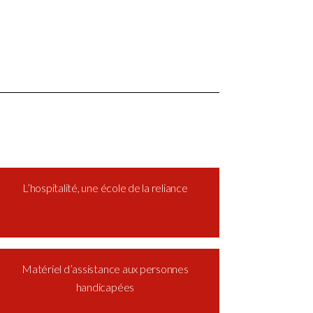
L’hospitalité, une école de la reliance
Matériel d’assistance aux personnes
handicapées