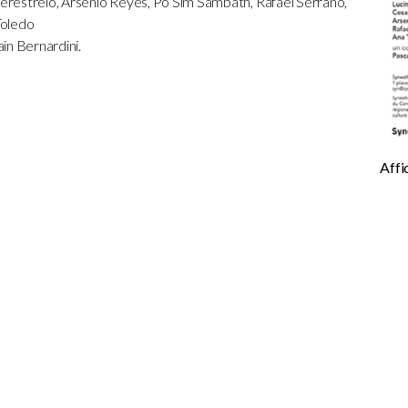
 Perestrelo, Arsenio Reyes, Po Sim Sambath, Rafael Serrano,
Toledo
in Bernardini.
Affi