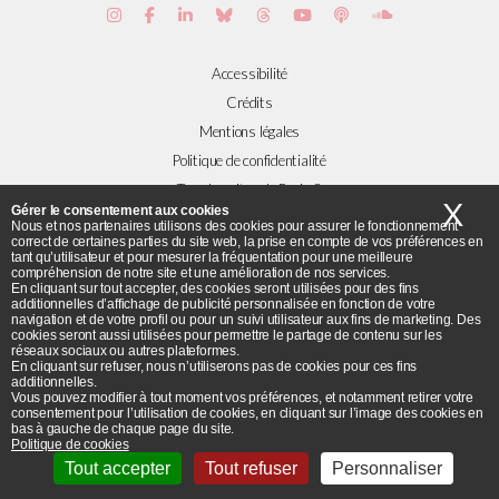
Accessibilité
Crédits
Mentions légales
Politique de confidentialité
Tous les sites de Paris 8
X
Ma
Gérer le consentement aux cookies
Nous et nos partenaires utilisons des cookies pour assurer le fonctionnement
correct de certaines parties du site web, la prise en compte de vos préférences en
Plans et accès
tant qu’utilisateur et pour mesurer la fréquentation pour une meilleure
compréhension de notre site et une amélioration de nos services.
Flux RSS
En cliquant sur tout accepter, des cookies seront utilisées pour des fins
additionnelles d’affichage de publicité personnalisée en fonction de votre
© Université Paris 8 ©2019 - Tous droits réservés
navigation et de votre profil ou pour un suivi utilisateur aux fins de marketing. Des
cookies seront aussi utilisées pour permettre le partage de contenu sur les
réseaux sociaux ou autres plateformes.
Université Paris 8 - 2 rue de la Liberté - 93526 Saint-Denis cedex / Tel :
En cliquant sur refuser, nous n’utiliserons pas de cookies pour ces fins
additionnelles.
+33(0)1 49 40 67 89 Fax : +33(0) 1 48 21 04 46
Vous pouvez modifier à tout moment vos préférences, et notamment retirer votre
consentement pour l’utilisation de cookies, en cliquant sur l’image des cookies en
bas à gauche de chaque page du site.
Politique de cookies
Tout accepter
Tout refuser
Personnaliser