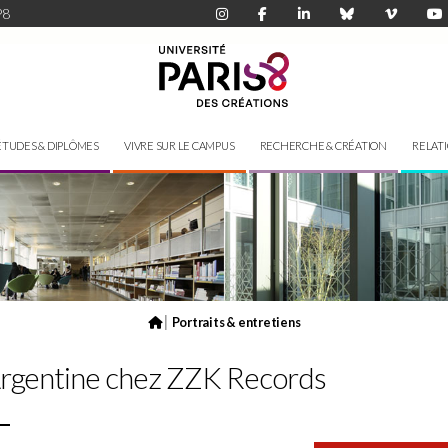
P8
ÉTUDES & DIPLÔMES
VIVRE SUR LE CAMPUS
RECHERCHE & CRÉATION
RELAT
|
Portraits & entretiens
 Argentine chez ZZK Records