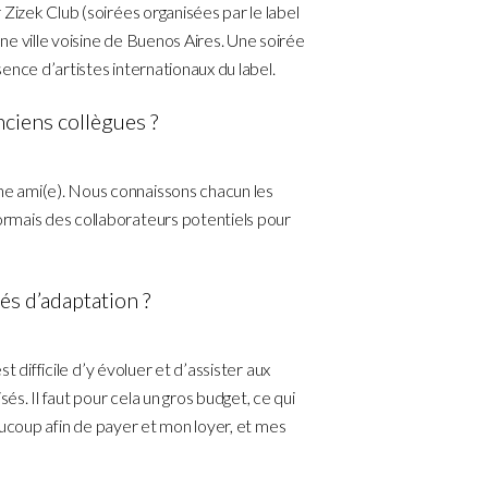
Zizek Club (soirées organisées par le label
e ville voisine de Buenos Aires. Une soirée
ence d’artistes internationaux du label.
nciens collègues ?
e ami(e). Nous connaissons chacun les
rmais des collaborateurs potentiels pour
és d’adaptation ?
st difficile d’y évoluer et d’assister aux
s. Il faut pour cela un gros budget, ce qui
beaucoup afin de payer et mon loyer, et mes