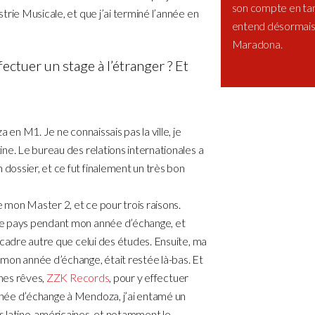
son compte en tan
trie Musicale, et que j’ai terminé l’année en
entend désormais f
Maradona.
fectuer un stage à l’étranger ? Et
 en M1. Je ne connaissais pas la ville, je
ne. Le bureau des relations internationales a
ossier, et ce fut finalement un très bon
e mon Master 2, et ce pour trois raisons.
le pays pendant mon année d’échange, et
 cadre autre que celui des études. Ensuite, ma
mon année d’échange, était restée là-bas. Et
 mes rêves,
ZZK Records
, pour y effectuer
née d’échange à Mendoza, j’ai entamé un
s latino-américaines, et notamment le