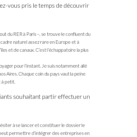
ez-vous pris le temps de découvrir
 bout du RER à Paris –, se trouve le confluent du
 cadre naturel assez rare en Europe et à
’îles et de canaux. C’est l’échappatoire la plus
yager pour l’instant. Je suis notamment allé
nos Aires. Chaque coin du pays vaut la peine
 à petit.
ants souhaitant partir effectuer un
ésiter à se lancer et constituer le dossier le
er peut permettre d’intégrer des entreprises en