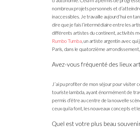
d’autonomie. Cela m’a permis de progresser 
nombreux projets personnels et d’atteindre 
inaccessibles. Je travaille aujourd’hui en ta
dire que je fais l’intermédiaire entre les ar
différents artistes du continent, activités me
Rumbo Tumba
, un artiste argentin avec qui
Paris, dans le quatorzième arrondissement, a
Avez-vous fréquenté des lieux arti
J’ai pu profiter de mon séjour pour visiter 
touriste lambda, ayant énormément de trav
permis d’être au centre de la nouvelle scène
ceux qui la font, les nouveaux concepts et 
Quel est votre plus beau souvenir