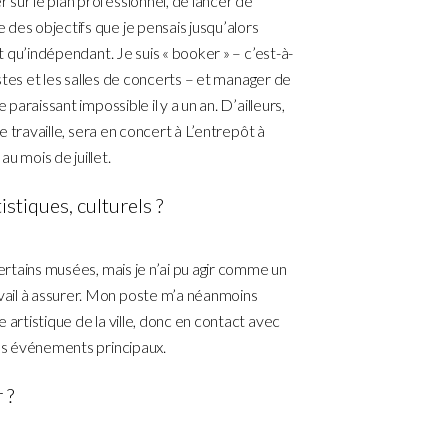
sur le plan professionnel, de lancer de
des objectifs que je pensais jusqu’alors
nt qu’indépendant. Je suis « booker » – c’est-à-
tistes et les salles de concerts – et manager de
 paraissant impossible il y a un an. D’ailleurs,
 je travaille, sera en concert à L’entrepôt à
u mois de juillet.
stiques, culturels ?
certains musées, mais je n’ai pu agir comme un
ail à assurer. Mon poste m’a néanmoins
 artistique de la ville, donc en contact avec
les événements principaux.
 ?