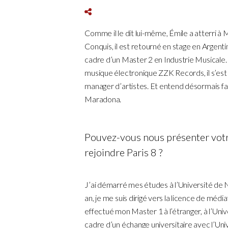
Comme il le dit lui-même, Émile a atterri à
Conquis, il est retourné en stage en Argentin
cadre d’un Master 2 en Industrie Musicale. 
musique électronique ZZK Records, il s’est
manager d’artistes. Et entend désormais fai
Maradona.
Pouvez-vous nous présenter votre
rejoindre Paris 8 ?
J’ai démarré mes études à l’Université de N
an, je me suis dirigé vers la licence de média
effectué mon Master 1 à l’étranger, à l’Uni
cadre d’un échange universitaire avec l’Unive