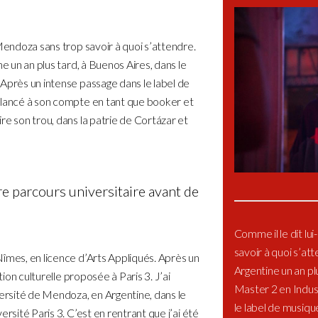
 Mendoza sans trop savoir à quoi s’attendre.
e un an plus tard, à Buenos Aires, dans le
Après un intense passage dans le label de
 lancé à son compte en tant que booker et
re son trou, dans la patrie de Cortázar et
 parcours universitaire avant de
Comme il le dit lu
savoir à quoi s’att
îmes, en licence d’Arts Appliqués. Après un
Argentine un an pl
tion culturelle proposée à Paris 3. J’ai
Master 2 en Indus
versité de Mendoza, en Argentine, dans le
le label de musiqu
rsité Paris 3. C’est en rentrant que j’ai été