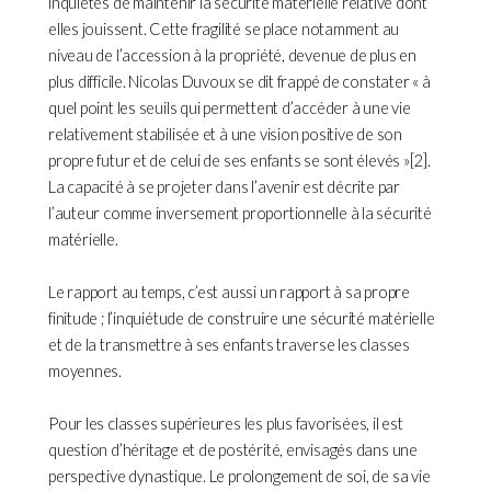
inquiètes de maintenir la sécurité matérielle relative dont
elles jouissent. Cette fragilité se place notamment au
niveau de l’accession à la propriété, devenue de plus en
plus difficile. Nicolas Duvoux se dit frappé de constater « à
quel point les seuils qui permettent d’accéder à une vie
relativement stabilisée et à une vision positive de son
propre futur et de celui de ses enfants se sont élevés »[2].
La capacité à se projeter dans l’avenir est décrite par
l’auteur comme inversement proportionnelle à la sécurité
matérielle.
Le rapport au temps, c’est aussi un rapport à sa propre
finitude ; l’inquiétude de construire une sécurité matérielle
et de la transmettre à ses enfants traverse les classes
moyennes.
Pour les classes supérieures les plus favorisées, il est
question d’héritage et de postérité, envisagés dans une
perspective dynastique. Le prolongement de soi, de sa vie