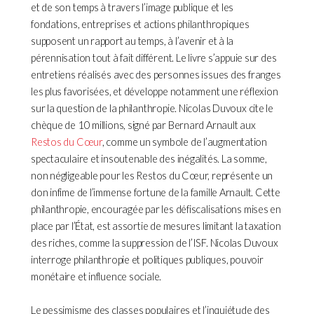
et de son temps à travers l’image publique et les
fondations, entreprises et actions philanthropiques
supposent un rapport au temps, à l’avenir et à la
pérennisation tout à fait différent. Le livre s’appuie sur des
entretiens réalisés avec des personnes issues des franges
les plus favorisées, et développe notamment une réflexion
sur la question de la philanthropie. Nicolas Duvoux cite le
chèque de 10 millions, signé par Bernard Arnault aux
Restos du Cœur
, comme un symbole de l’augmentation
spectaculaire et insoutenable des inégalités. La somme,
non négligeable pour les Restos du Cœur, représente un
don infime de l’immense fortune de la famille Arnault. Cette
philanthropie, encouragée par les défiscalisations mises en
place par l’État, est assortie de mesures limitant la taxation
des riches, comme la suppression de l’ISF. Nicolas Duvoux
interroge philanthropie et politiques publiques, pouvoir
monétaire et influence sociale.
Le pessimisme des classes populaires et l’inquiétude des