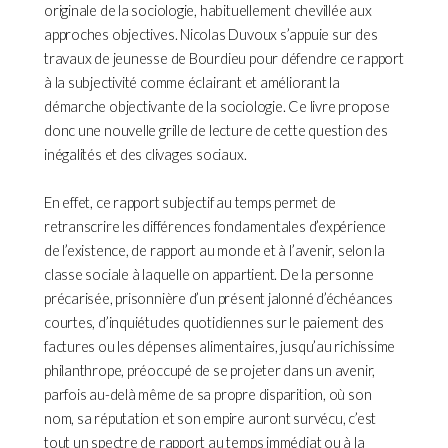
originale de la sociologie, habituellement chevillée aux
approches objectives. Nicolas Duvoux s’appuie sur des
travaux de jeunesse de Bourdieu pour défendre ce rapport
à la subjectivité comme éclairant et améliorant la
démarche objectivante de la sociologie. Ce livre propose
donc une nouvelle grille de lecture de cette question des
inégalités et des clivages sociaux.
En effet, ce rapport subjectif au temps permet de
retranscrire les différences fondamentales d’expérience
de l’existence, de rapport au monde et à l’avenir, selon la
classe sociale à laquelle on appartient. De la personne
précarisée, prisonnière d’un présent jalonné d’échéances
courtes, d’inquiétudes quotidiennes sur le paiement des
factures ou les dépenses alimentaires, jusqu’au richissime
philanthrope, préoccupé de se projeter dans un avenir,
parfois au-delà même de sa propre disparition, où son
nom, sa réputation et son empire auront survécu, c’est
tout un spectre de rapport au temps immédiat ou à la