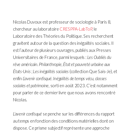
Nicolas Duvoux est professeur de sociologie à Paris 8,
chercheur au laboratoire
CRESPPA-LabToP
, le
Laboratoire des Théories du Politique. Ses recherchent
gravitent autour de la question des inégalités sociales. Il
est l’auteur de plusieurs ouvrages, publiés aux Presses
Universitaires de France, parmi lesquels :
Les Oubliés du
rêve américain. Philanthropie
,
État et pauvreté urbaine aux
États-Unis
;
Les inégalités sociales
(collection Que Sais-Je), et
enfin
L’avenir confisqué. Inégalités de temps vécu, classes
sociales et patrimoine
, sorti en août 2023. C’est notamment
pour parler de ce dernier livre que nous avons rencontré
Nicolas.
L’avenir confisqué
se penche sur les différences du rapport
au temps en fonction des conditions matérielles dont on
dispose. Ce prisme subjectif représente une approche