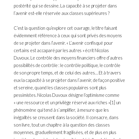
postérité qui se dessine. La capacité à se projeter dans
l’avenir est-elle réservée aux classes supérieures ?
C’est la question qu’explore cet ouvrage, le titre faisant
évidemment référence à ceux qui sont privés des moyens
de se projeter dans l’avenir. « L’avenir confisqué pour
certains est accaparé par les autres » écrit Nicolas
Duvoux. Le contrôle des moyens financiers offre d’autres
possibilités de contrôle : le contrôle politique, le contrôle
de son propre temps, et de celui des autres… Et à travers
eux la capacité à se projeter dans l’avenir, de façon positive
et sereine, quand les classes populaires sont plus
pessimistes. Nicolas Duvoux désigne l’optimisme comme
« une ressource et un privilège réservé aux riches »[1] un
phénomène qui tend à s’amplifier, à mesure que les
inégalités se creusent dans la société. Il consacre, dans
son livre, tout un chapitre à la question des classes
moyennes, graduellement fragilisées, et de plus en plus