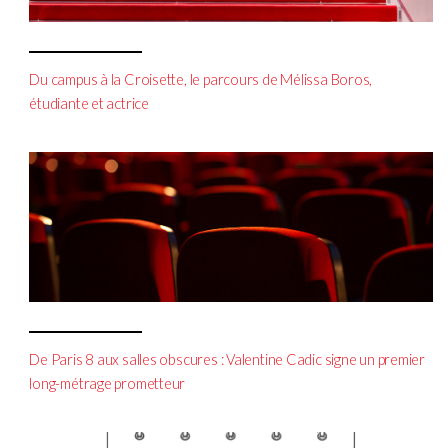
Du campus à la Croisette, le parcours de Mélissa Boros,
étudiante et actrice
De Paris 8 aux salles obscures : Valentine Cadic signe un premier
long-métrage prometteur