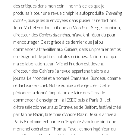
des critiques dans mon coin – hormis celles que je
produisais pour une revue cinéphile autoproduite,
Travelling
avant
–, puis je les ai envoyées dans plusieurs rédactions.
Jean-Michel Frodon, critique au
Monde
, et Serge Toubiana,
directeur des
Cahiers du cinéma
, m’avaient répondu pour
m’encourager. C’est grâce à ce dernier que j’ai pu
commencer à travailler aux
Cahiers
, dans un premier temps
en rédigeant de petites notules critiques. J’ai interrompu
ma collaboration Jean-Michel Frodon est devenu
directeur des Cahiers (la revue appartenait alors au
journal Le Monde) et a nommé Emmanuel Burdeau comme
rédacteur-en-chef. Notre équipe a été éjectée. Cette
période m’a donné l’impulsion de faire des films, de
commencer à enseigner – à l’ESEC puis à Paris 8 –, et
d’être sélectionneur aux Entrevues de Belfort, festival créé
par Janine Bazin, la femme d’André Bazin. Je suis arrivé à
Paris 8 notamment parce qu’Eugénie Zvonkine ainsi que
mon chef opérateur, Thomas Favel, et mon ingénieur du