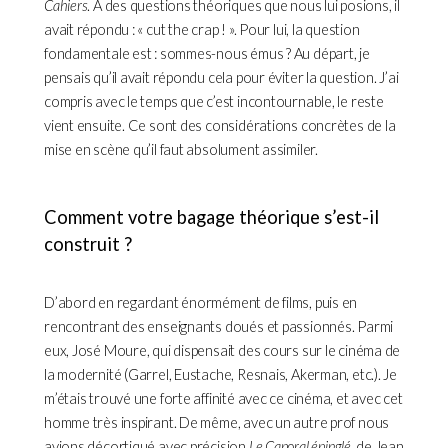
Cahiers
. À des questions théoriques que nous lui posions, il
avait répondu : « cut the crap ! ». Pour lui, la question
fondamentale est : sommes-nous émus ? Au départ, je
pensais qu’il avait répondu cela pour éviter la question. J’ai
compris avec le temps que c’est incontournable, le reste
vient ensuite. Ce sont des considérations concrètes de la
mise en scène qu’il faut absolument assimiler.
Comment votre bagage théorique s’est-il
construit ?
D’abord en regardant énormément de films, puis en
rencontrant des enseignants doués et passionnés. Parmi
eux, José Moure, qui dispensait des cours sur le cinéma de
la modernité (Garrel, Eustache, Resnais, Akerman, etc.). Je
m’étais trouvé une forte affinité avec ce cinéma, et avec cet
homme très inspirant. De même, avec un autre prof nous
avions décortiqué avec précision
Le Caporal épinglé
, de Jean