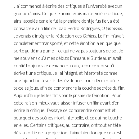
J’ai commencé à écrire des critiques à l’université avec un
groupe d’amis. Ce que je nommerais ma première critique,
ainsi appelée car elle fut la première dont je fus fier, a été
consacrée à un film de Joao Pedro Rodrigues,
O fantasma
.
Je venais d’intégrer la rédaction des
Cahiers
. Le film m’avait
complètement transporté, et cette émotion a en quelque
sorte guidé ma plume – ce qui ne va pas toujours de soi. Je
me souviens qu’à mes débuts Emmanuel Burdeau m’avait
confié toujours se demander « où ça coince » lorsqu’il
écrivait une critique. Je l’ai intégré, et interprété comme
une injonction à sortir des évidences pour déceler où le
texte se joue, afin de comprendre la couche secrète du film.
Aujourd’hui, je lis les films par le prisme de l’émotion. Pour
cette raison, mieux vaut laisser infuser un film avant d’en
écrire la critique. J’essaye de comprendre comment et
pourquoi des scènes m’ont interpellé, et ce qui me touche
en elles. Certains critiques, au contraire, ont tout en tête
dès la sortie de la projection. J’aime bien, lorsque cela est