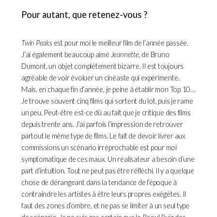
Pour autant, que retenez-vous ?
Twin Peaks
est pour moi le meilleur film de l’année passée.
J’ai également beaucoup aimé
Jeannette
, de Bruno
Dumont, un objet complètement bizarre. Il est toujours
agréable de voir évoluer un cinéaste qui expérimente.
Mais, en chaque fin d’année, je peine à établir mon Top 10…
Je trouve souvent cinq films qui sortent du lot, puis je rame
un peu. Peut-être est-ce dû au fait que je critique des films
depuis trente ans. J’ai parfois l’impression de retrouver
partout le même type de films. Le fait de devoir livrer aux
commissions un scénario irréprochable est pour moi
symptomatique de ces maux. Un réalisateur a besoin d’une
part d’intuition. Tout ne peut pas être réfléchi. Il y a quelque
chose de dérangeant dans la tendance de l’époque à
contraindre les artistes à être leurs propres exégètes. Il
faut des zones d’ombre, et ne pas se limiter à un seul type