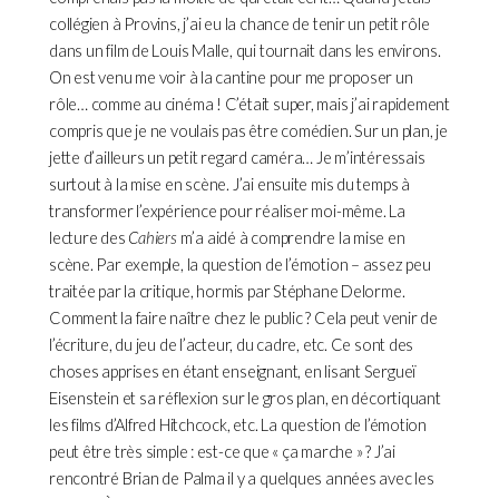
collégien à Provins, j’ai eu la chance de tenir un petit rôle
dans un film de Louis Malle, qui tournait dans les environs.
On est venu me voir à la cantine pour me proposer un
rôle… comme au cinéma ! C’était super, mais j’ai rapidement
compris que je ne voulais pas être comédien. Sur un plan, je
jette d’ailleurs un petit regard caméra… Je m’intéressais
surtout à la mise en scène. J’ai ensuite mis du temps à
transformer l’expérience pour réaliser moi-même. La
lecture des
Cahiers
m’a aidé à comprendre la mise en
scène. Par exemple, la question de l’émotion – assez peu
traitée par la critique, hormis par Stéphane Delorme.
Comment la faire naître chez le public ? Cela peut venir de
l’écriture, du jeu de l’acteur, du cadre, etc. Ce sont des
choses apprises en étant enseignant, en lisant Sergueï
Eisenstein et sa réflexion sur le gros plan, en décortiquant
les films d’Alfred Hitchcock, etc. La question de l’émotion
peut être très simple : est-ce que « ça marche » ? J’ai
rencontré Brian de Palma il y a quelques années avec les