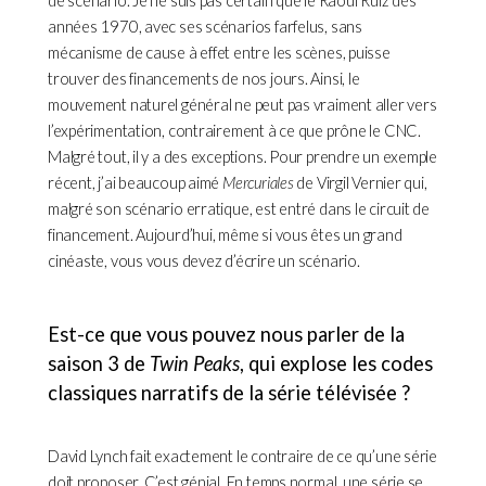
de scénario. Je ne suis pas certain que le Raoul Ruiz des
années 1970, avec ses scénarios farfelus, sans
mécanisme de cause à effet entre les scènes, puisse
trouver des financements de nos jours. Ainsi, le
mouvement naturel général ne peut pas vraiment aller vers
l’expérimentation, contrairement à ce que prône le CNC.
Malgré tout, il y a des exceptions. Pour prendre un exemple
récent, j’ai beaucoup aimé
Mercuriales
de Virgil Vernier qui,
malgré son scénario erratique, est entré dans le circuit de
financement. Aujourd’hui, même si vous êtes un grand
cinéaste, vous vous devez d’écrire un scénario.
Est-ce que vous pouvez nous parler de la
saison 3 de
Twin Peaks
, qui explose les codes
classiques narratifs de la série télévisée ?
David Lynch fait exactement le contraire de ce qu’une série
doit proposer. C’est génial. En temps normal, une série se