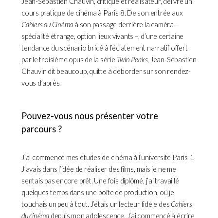
Jean-Sébastien Chauvin, critique et réalisateur, délivre un
cours pratique de cinéma à Paris 8. De son entrée aux
Cahiers du Cinéma
à son passage derrière la caméra –
spécialité étrange, option lieux vivants –, d’une certaine
tendance du scénario bridé à l’éclatement narratif offert
par le troisième opus de la série
Twin Peaks
, Jean-Sébastien
Chauvin dit beaucoup, quitte à déborder sur son rendez-
vous d’après.
Pouvez-vous nous présenter votre
parcours ?
J’ai commencé mes études de cinéma à l’université Paris 1.
J’avais dans l’idée de réaliser des films, mais je ne me
sentais pas encore prêt. Une fois diplômé, j’ai travaillé
quelques temps dans une boîte de production, où je
touchais un peu à tout. J’étais un lecteur fidèle des
Cahiers
du cinéma
depuis mon adolescence. J’ai commencé à écrire