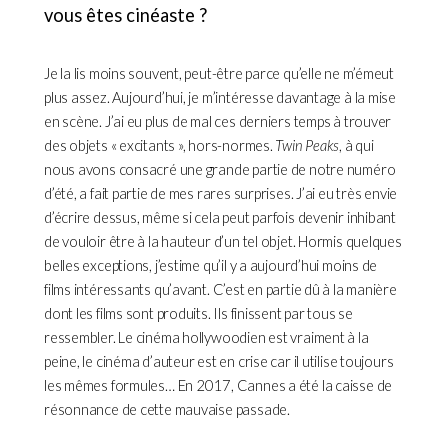
vous êtes cinéaste ?
Je la lis moins souvent, peut-être parce qu’elle ne m’émeut
plus assez. Aujourd’hui, je m’intéresse davantage à la mise
en scène. J’ai eu plus de mal ces derniers temps à trouver
des objets « excitants », hors-normes.
Twin Peaks
, à qui
nous avons consacré une grande partie de notre numéro
d’été, a fait partie de mes rares surprises. J’ai eu très envie
d’écrire dessus, même si cela peut parfois devenir inhibant
de vouloir être à la hauteur d’un tel objet. Hormis quelques
belles exceptions, j’estime qu’il y a aujourd’hui moins de
films intéressants qu’avant. C’est en partie dû à la manière
dont les films sont produits. Ils finissent par tous se
ressembler. Le cinéma hollywoodien est vraiment à la
peine, le cinéma d’auteur est en crise car il utilise toujours
les mêmes formules… En 2017, Cannes a été la caisse de
résonnance de cette mauvaise passade.