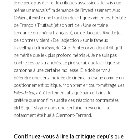
je ne peux plus écrire de critiques assassines. Je sais que
même un mauvais film demande de l’investissement. Aux
Cahiers
, il existe une tradition de critiques violentes, héritée
de François Truffaut (et son article « Une certaine
tendance du cinéma français »), ou de Jacques Rivette (et
de son très violent « De l’abjection » sur le fameux
travelling du film
Kapo
, de Gillo Pontecorvo, dont il dit qu’il
ne mérite que le « plus profond mépris »). Je ne suis pas
contre ces avis tranchés. Le pire serait que la critique se
cantonne à une certaine mollesse. Elle doit servir à
défendre une certaine idée de cinéma, presque comme un
positionnement politique. Mon premier court-métrage,
Les
Filles de feu
, a été fortement attaqué par certains. Je
préfère que mon film suscite des réactions contrastées
plutôt qu’il stagne dans une certaine mièvrerie. Il a
notamment été hué à Clermont-Ferrand.
Continuez-vous à lire la critique depuis que