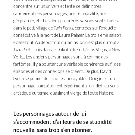
concentre sur un univers et tente de définir très
rapidement des personnages, une temporalité, une
géographie, etc. Les deux premières saisons sont situées
dans le petit village de
Twin Peaks
, centrées sur l’enquête
consécutive à la mort de Laura Palmer. La troisième saison
éclate tout. Au début tout du moins, on n’est plus du tout à
Twin Peaks
mais dans le Dakota du sud, à Las Vegas, à New
York… Les anciens personnages sont là comme des
fantômes. Il y a pourtant une véritable cohérence au fil des
épisodes et des connexions se créent. De plus, David
Lynch se permet des choses incroyables. Dougie est un
personnage complètement expérimental, un idiot, au sens
artistique du terme, quasiment vierge de toute histoire.
Les personnages autour de lui
s’accommodent d’ailleurs de sa stupidité
nouvelle, sans trop s’en étonner.