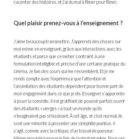
raconter des histoires, et j’ai du mal à filmer pour filmer.
Quel plaisir prenez-vous à l’enseignement ?
J’aime beaucoup transmettre. J’apprends des choses sur
moi-même en enseignant, grâce aux interactions avec les
étudiants et parce que ce métier contraint à une
formulation intelligible et précise d’une certaine pratique du
cinéma. Je fais des cours qui me ressemblent. Et je me
rends compte avec l’expérience que l’attention et
l’assimilation des étudiants dépendent pour bonne part de
mon engagement dans ce que je dis. Enseigner s’apparente
à jouer la comédie. Il est gratifiant de pouvoir parfois ouvrir
des étudiants « vierges » à tout un monde qu’ils
n’imaginaient pas si fascinant. À cet âge, et c’est normal, ils
sont une minorité à posséder une cinéphilie pointue. Il
s’agit, comme avec la critique, d’un travail de passeur.
Même procédé lorsque je fais de la photographie. Pour ces