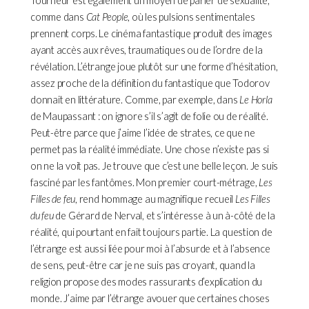
Tourneur est également un moyen de parler de sexualité,
comme dans
Cat People
, où les pulsions sentimentales
prennent corps. Le cinéma fantastique produit des images
ayant accès aux rêves, traumatiques ou de l’ordre de la
révélation. L’étrange joue plutôt sur une forme d’hésitation,
assez proche de la définition du fantastique que Todorov
donnait en littérature. Comme, par exemple, dans
Le Horla
de Maupassant : on ignore s’il s’agit de folie ou de réalité.
Peut-être parce que j’aime l’idée de strates, ce que ne
permet pas la réalité immédiate. Une chose n’existe pas si
on ne la voit pas. Je trouve que c’est une belle leçon. Je suis
fasciné par les fantômes. Mon premier court-métrage,
Les
Filles de feu
, rend hommage au magnifique recueil
Les Filles
du feu
de Gérard de Nerval, et s’intéresse à un à-côté de la
réalité, qui pourtant en fait toujours partie. La question de
l’étrange est aussi liée pour moi à l’absurde et à l’absence
de sens, peut-être car je ne suis pas croyant, quand la
religion propose des modes rassurants d’explication du
monde. J’aime par l’étrange avouer que certaines choses