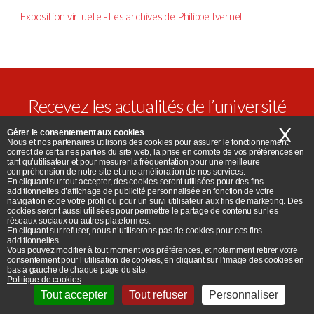
Exposition virtuelle - Les archives de Philippe Ivernel
Recevez les actualités de l’université
Paris 8
X
Ma
Gérer le consentement aux cookies
Nous et nos partenaires utilisons des cookies pour assurer le fonctionnement
correct de certaines parties du site web, la prise en compte de vos préférences en
tant qu’utilisateur et pour mesurer la fréquentation pour une meilleure
compréhension de notre site et une amélioration de nos services.
En cliquant sur tout accepter, des cookies seront utilisées pour des fins
additionnelles d’affichage de publicité personnalisée en fonction de votre
navigation et de votre profil ou pour un suivi utilisateur aux fins de marketing. Des
cookies seront aussi utilisées pour permettre le partage de contenu sur les
réseaux sociaux ou autres plateformes.
En cliquant sur refuser, nous n’utiliserons pas de cookies pour ces fins
additionnelles.
Vous pouvez modifier à tout moment vos préférences, et notamment retirer votre
consentement pour l’utilisation de cookies, en cliquant sur l’image des cookies en
bas à gauche de chaque page du site.
Politique de cookies
Tout accepter
Tout refuser
Personnaliser
Accessibilité