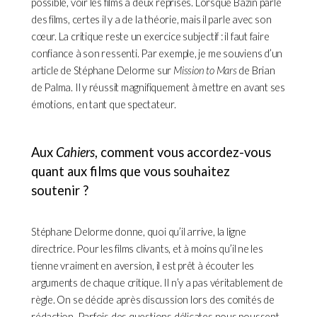
possible, voir les films à deux reprises. Lorsque Bazin parle
des films, certes il y a de la théorie, mais il parle avec son
cœur. La critique reste un exercice subjectif : il faut faire
confiance à son ressenti. Par exemple, je me souviens d’un
article de Stéphane Delorme sur
Mission to Mars
de Brian
de Palma. Il y réussit magnifiquement à mettre en avant ses
émotions, en tant que spectateur.
Aux
Cahiers
, comment vous accordez-vous
quant aux films que vous souhaitez
soutenir ?
Stéphane Delorme donne, quoi qu’il arrive, la ligne
directrice. Pour les films clivants, et à moins qu’il ne les
tienne vraiment en aversion, il est prêt à écouter les
arguments de chaque critique. Il n’y a pas véritablement de
règle. On se décide après discussion lors des comités de
rédaction. Parfois des questions délicates nous poussent