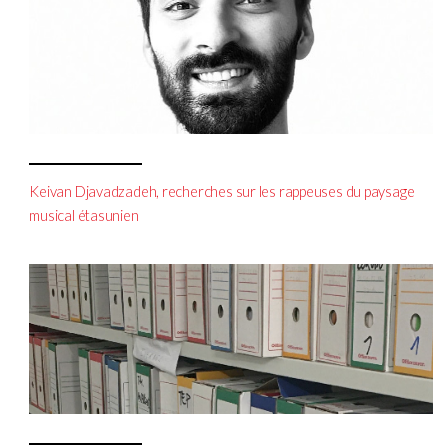
Keivan Djavadzadeh, recherches sur les rappeuses du paysage
musical étasunien