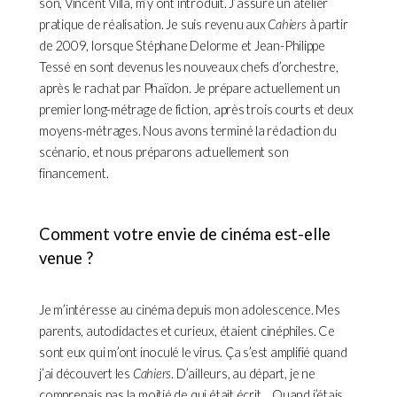
son, Vincent Villa, m’y ont introduit. J’assure un atelier
pratique de réalisation. Je suis revenu aux
Cahiers
à partir
de 2009, lorsque Stéphane Delorme et Jean-Philippe
Tessé en sont devenus les nouveaux chefs d’orchestre,
après le rachat par Phaïdon. Je prépare actuellement un
premier long-métrage de fiction, après trois courts et deux
moyens-métrages. Nous avons terminé la rédaction du
scénario, et nous préparons actuellement son
financement.
Comment votre envie de cinéma est-elle
venue ?
Je m’intéresse au cinéma depuis mon adolescence. Mes
parents, autodidactes et curieux, étaient cinéphiles. Ce
sont eux qui m’ont inoculé le virus. Ça s’est amplifié quand
j’ai découvert les
Cahiers
. D’ailleurs, au départ, je ne
comprenais pas la moitié de qui était écrit… Quand j’étais