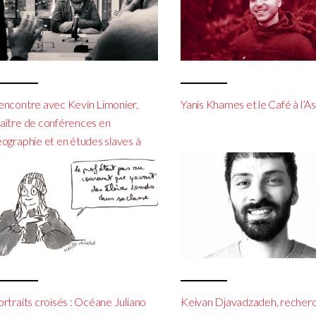
encontre avec Kevin Limonier,
Yanis Khames et le Café à l’A
aître de conférences en
éographie et en études slaves à
Institut Français de Géopolitique
ortraits croisés : Océane Juliano
Keivan Djavadzadeh, recher