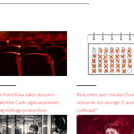
 Paris 8 aux salles obscures :
Rencontre avec Nicolas Duv
alentine Cadic signe un premier
autour de son ouvrage "L’aven
ong-métrage prometteur
confisqué"