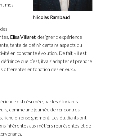
vant mes
Nicolas Rambaud
 des
ntes,
Elisa Villaret
, designer d’expérience
nte, tente de définir certains aspects du
ivité en constante évolution. De fait, « il est
e définir ce que c’est, il va s’adapter et prendre
 différentes en fonction des enjeux ».
érience est résumée, par les étudiants
eurs, comme une journée de rencontres
s, riche en enseignement. Les étudiants ont
ions inhérentes aux métiers représentés et de
ntervenants.