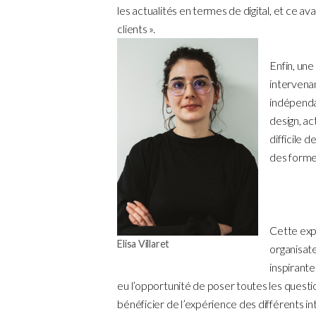
les actualités en termes de digital, et ce a
clients ».
Enfin, une
intervena
indépenda
design, act
difficile d
des formes
Cette exp
Elisa Villaret
organisat
inspirante
eu l’opportunité de poser toutes les quest
bénéficier de l’expérience des différents i