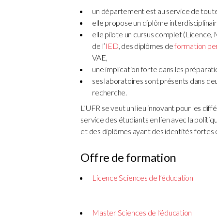
un département est au service de toute 
elle propose un diplôme interdisciplina
elle pilote un cursus complet (Licence,
de l’
IED
, des diplômes de
formation p
VAE,
une implication forte dans les préparat
ses laboratoires sont présents dans deu
recherche.
L’UFR se veut un lieu innovant pour les di
service des étudiants en lien avec la politi
et des diplômes ayant des identités fortes 
Offre de formation
Licence Sciences de l’éducation
Master Sciences de l’éducation