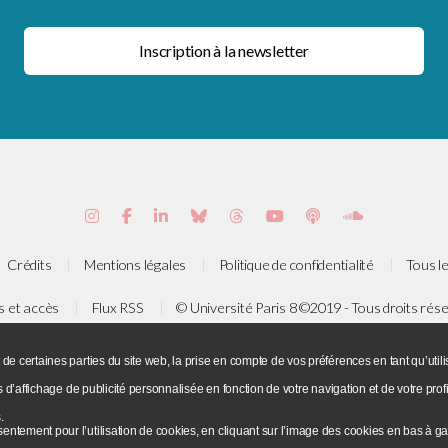
Crédits
Mentions légales
Politique de confidentialité
Tous le
s et accès
Flux RSS
© Université Paris 8 ©2019 - Tous droits rés
e de la Liberté - 93526 Saint-Denis cedex / Tel : +33(0)1 49 40 67 89 
 de certaines parties du site web, la prise en compte de vos préférences en tant qu’ut
s d’affichage de publicité personnalisée en fonction de votre navigation et de votre profi
.
entement pour l’utilisation de cookies, en cliquant sur l’image des cookies en bas à 