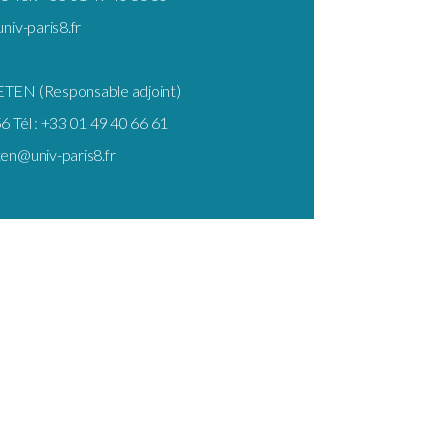
univ-paris8.fr
ETEN (Responsable adjoint)
6 Tél : +33 01 49 40 66 61
ten@univ-paris8.fr