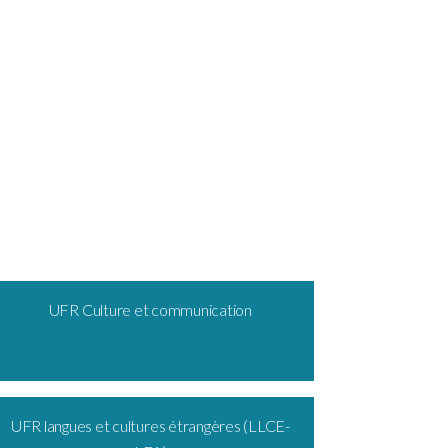
UFR Culture et communication
UFR langues et cultures étrangères (LLCE-