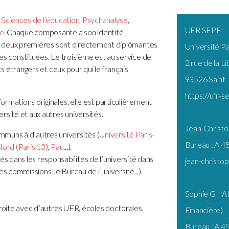
:
Sciences de l’éducation
,
Psychanalyse
,
UFR SEPF
re
. Chaque composante a son identité
Les deux premières sont directement diplômantes
Université Pa
es constituées. Le troisième est au service de
2 rue de la L
ts étrangers et ceux pour qui le français
93526 Saint
https://ufr-se
rmations originales, elle est particulièrement
rsité et aux autres universités.
Jean-Christo
muns à d’autres universités (
Université Paris-
Bureau : A 45
ord (Paris 13)
,
Pau
...).
 dans les responsabilités de l’université dans
jean-christop
s commissions, le Bureau de l’université...).
Sophie GHAN
troite avec d’autres UFR, écoles doctorales,
Financière)
Bureau : A 45