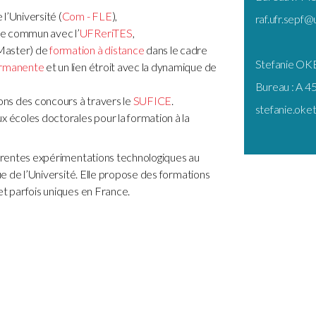
l’Université (
Com - FLE
),
raf.ufr.sepf@
ire commun avec l’
UFR
eriTES
,
 Master) de
formation à distance
dans le cadre
Stefanie OK
ermanente
et un lien étroit avec la dynamique de
Bureau : A 45
ions des concours à travers le
SUFICE
.
stefanie.oke
x écoles doctorales pour la formation à la
fférentes expérimentations technologiques au
que de l’Université. Elle propose des formations
et parfois uniques en France.