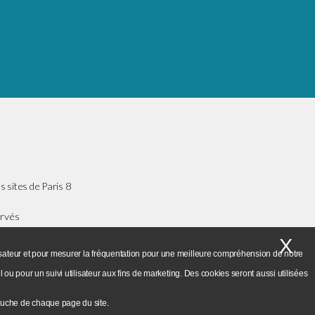
s sites de Paris 8
ervés
X
Ma
Fax : +33(0) 1 48 21 04 46
ilisateur et pour mesurer la fréquentation pour une meilleure compréhension de notre
l ou pour un suivi utilisateur aux fins de marketing. Des cookies seront aussi utilisées
gauche de chaque page du site.