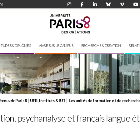
P8
ÉTUDES & DIPLÔMES
VIVRE SUR LE CAMPUS
RECHERCHE & CRÉATION
RELAT
|
|
couvrir Paris 8
UFR, instituts & IUT
Les unités de formation et de recherch
ion, psychanalyse et français langue é