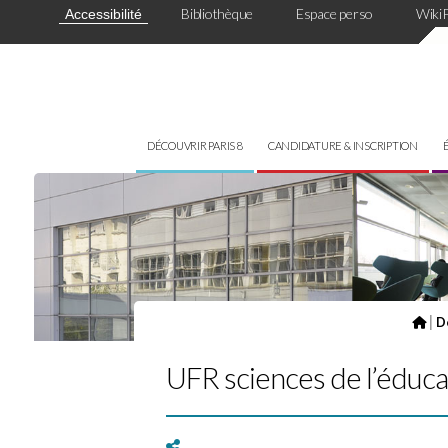
Panneau de gestion des cookies
Bibliothèque
Espace perso
Wiki
Accessibilité
DÉCOUVRIR PARIS 8
CANDIDATURE & INSCRIPTION
|
Dé
UFR sciences de l’éducat