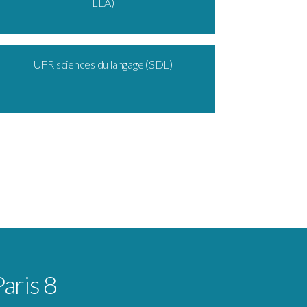
LEA)
UFR sciences du langage (SDL)
Paris 8