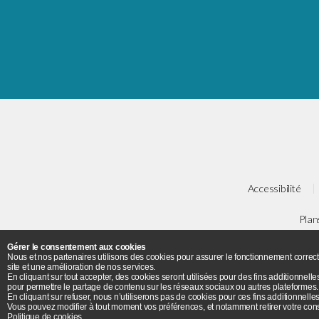
Accessibilité
Plan
Gérer le consentement aux cookies
Université Paris 8 - 2 ru
Nous et nos partenaires utilisons des cookies pour assurer le fonctionnement correct
site et une amélioration de nos services.
En cliquant sur tout accepter, des cookies seront utilisées pour des fins additionnelle
pour permettre le partage de contenu sur les réseaux sociaux ou autres plateformes.
En cliquant sur refuser, nous n’utiliserons pas de cookies pour ces fins additionnelles
Vous pouvez modifier à tout moment vos préférences, et notamment retirer votre cons
Politique de cookies