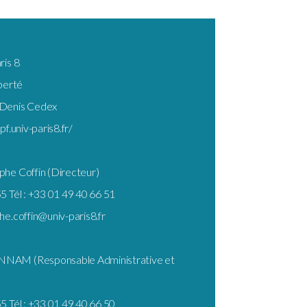
ris 8
iberté
-Denis Cedex
pf.univ-paris8.fr/
phe Coffin (Directeur)
5 Tél : +33 01 49 40 66 51
he.coffin@univ-paris8.fr
NAM (Responsable Administrative et
5 Tél : +33 01 49 40 66 50