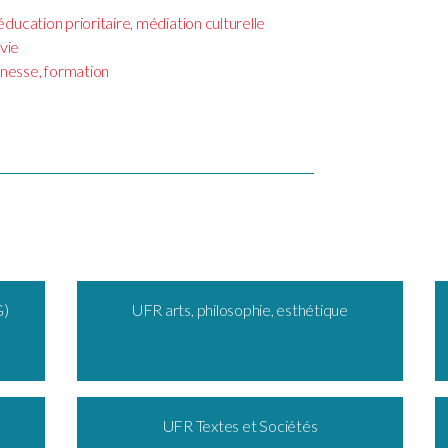
ucation prioritaire, médiation culturelle
vie
esse, formation
G)
UFR arts, philosophie, esthétique
UFR Textes et Sociétés