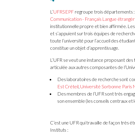
L’
UFR
SEPF
regroupe trois départements 
Communication - Français Langue étrangè
institutionnelle propre et bien affirmée. 
et s’appuient sur trois équipes de recherch
toute l’université pour l’accueil des étudian
constitue un objet d’apprentissage.
L’UFR se veut une instance proposant des fo
articulée aux autres composantes de l’Unive
Des laboratoires de recherche sont com
Est Créteil
,
Université Sorbonne Paris N
Des membres de l’UFR sont très engagés
son ensemble (les conseils centraux et le
C’est une UFR qui travaille de façon très é
Instituts :