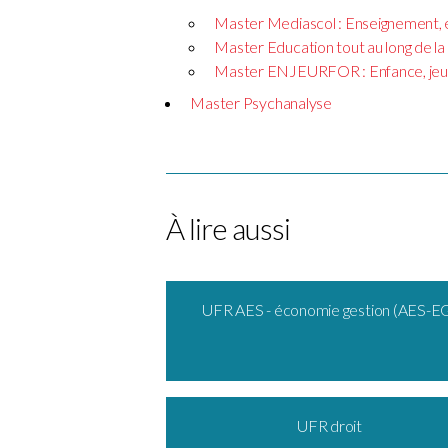
Master Mediascol : Enseignement, éd
Master Education tout au long de la 
Master ENJEURFOR : Enfance, jeun
Master Psychanalyse
À lire aussi
UFR AES - économie gestion (AES-E
UFR droit