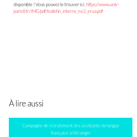
disponible ! Vous pouvez le trouver ici :
https://www.univ-
paris8.fr/IMG/pdf/bulletin_interne_no2_erua.pdf
À lire aussi
Campagne de recrutement des assistants de langue
française a l’étranger