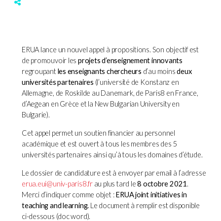
ERUA lance un nouvel appel à propositions. Son objectif est
de promouvoir les
projets d’enseignement innovants
regroupant
les enseignants chercheurs
d’au moins
deux
universités partenaires
(l’université de Konstanz en
Allemagne, de Roskilde au Danemark, de Paris8 en France,
d’Aegean en Grèce et la New Bulgarian University en
Bulgarie).
Cet appel permet un soutien financier au personnel
académique et est ouvert à tous les membres des 5
universités partenaires ainsi qu’à tous les domaines d’étude.
Le dossier de candidature est à envoyer par email à l’adresse
erua.eui@univ-paris8.fr
au plus tard le
8 octobre 2021
.
Merci d’indiquer comme objet :
ERUA joint initiatives in
teaching and learning
.
Le document à remplir est disponible
ci-dessous (doc word).