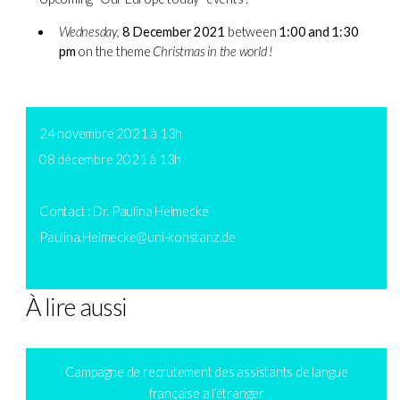
Wednesday,
8 December 2021
between
1:00 and 1:30
pm
on the theme
Christmas in the world !
24 novembre 2021 à 13h
08 décembre 2021 à 13h
Contact : Dr. Paulina Helmecke
Paulina.Helmecke@uni-konstanz.de
À lire aussi
Campagne de recrutement des assistants de langue
française a l’étranger